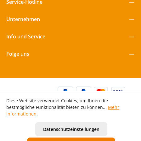
Service-Hotline
Unternehmen
Info und Service
Folge uns
Diese Website verwendet Cookies, um Ihnen die
bestmögliche Funktionalität bieten zu können...
Mehr
Informationen
.
Alle Preise inkl. gesetzl. Mehrwertsteuer zzgl.
Versandkosten
Datenschutzeinstellungen
und ggf. Nachnahmegebühren, wenn nicht anders
angegeben.