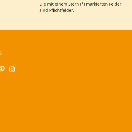
Die mit einem Stern (*) markierten Felder
sind Pflichtfelder.
s