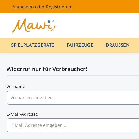
Anmelden
oder
Registrieren
um Hauptinhalt springen
Zur Hauptnavigation springen
SPIELPLATZGERÄTE
FAHRZEUGE
DRAUSSEN
Widerruf nur für Verbraucher!
Vorname
E-Mail-Adresse