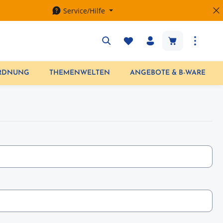
Service/Hilfe
Warenkorb enth
ORDNUNG
THEMENWELTEN
ANGEBOTE & B-WARE