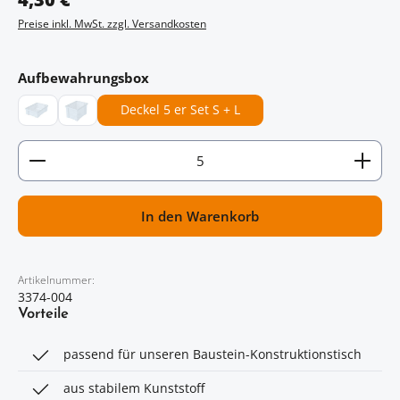
Preise inkl. MwSt. zzgl. Versandkosten
auswählen
Aufbewahrungsbox
Deckel 5 er Set S + L
Größe S - ohne Deckel
Größe L - ohne Deckel
Artikel Anzahl: Gib den gewünschten Wert ein oder
In den Warenkorb
Artikelnummer:
3374-004
Vorteile
passend für unseren Baustein-Konstruktionstisch
aus stabilem Kunststoff