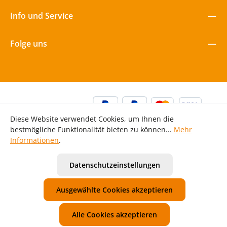
Info und Service
Folge uns
Diese Website verwendet Cookies, um Ihnen die
bestmögliche Funktionalität bieten zu können...
Mehr
Informationen
.
Alle Preise inkl. gesetzl. Mehrwertsteuer zzgl.
Versandkosten
Datenschutzeinstellungen
und ggf. Nachnahmegebühren, wenn nicht anders
angegeben.
Ausgewählte Cookies akzeptieren
Unsere AGB
Widerrufsbelehrung
Datenschutzerklärung
Impressum
Alle Cookies akzeptieren
© 2026 Mawi Spiele GmbH - with
for Kita | Kiga | Hort