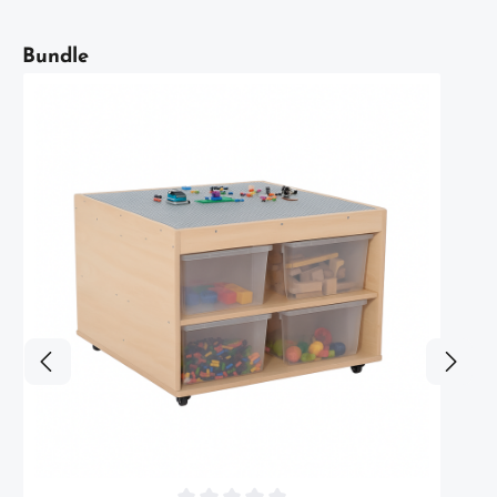
Artikelgalerie überspringen
Bundle