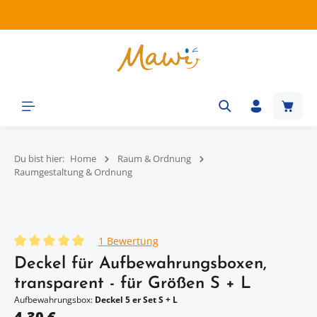
Zum Hauptinhalt springen
Waren
Du bist hier:
Home
Raum & Ordnung
Raumgestaltung & Ordnung
Bildergalerie überspringen
1 Bewertung
Durchschnittliche Bewertung von 5 von 5 Sternen
Deckel für Aufbewahrungsboxen,
transparent - für Größen S + L
Aufbewahrungsbox:
Deckel 5 er Set S + L
Regulärer Preis:
4,30 €