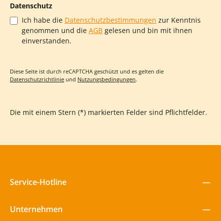
– ideal für jede Räumlichkeit! Perfekt für Kitas, Horte und
Datenschutz
Zuhause Ob als kreative Bauecke in der Kita, als mobiler
Bauplatz im Hort oder als vielseitiger Spieltisch zu Hause – der
Ich habe die
Datenschutzbestimmungen
zur Kenntnis
Baustein-Konstruktionstisch fördert nicht nur die Kreativität,
genommen und die
AGB
gelesen und bin mit ihnen
sondern schafft auch eine ordentliche Umgebung.
Lieferumfang Die Platte ist bereits integriert. Die
einverstanden.
Kunststoffboxen sind nicht enthalten, können aber optional
dazu bestellt werden.
Diese Seite ist durch reCAPTCHA geschützt und es gelten die
Datenschutzrichtlinie
und
Nutzungsbedingungen
.
Die mit einem Stern (*) markierten Felder sind Pflichtfelder.
Service-Hotline
Unternehmen