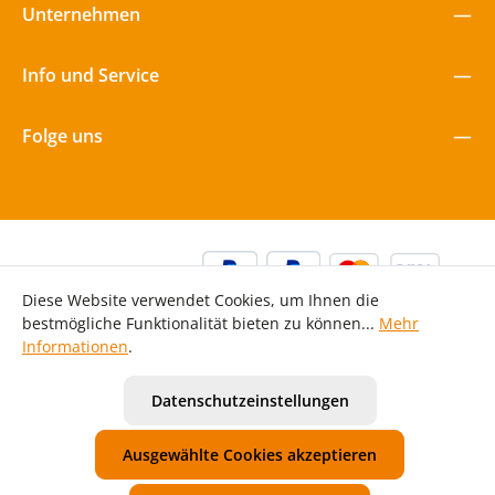
Unternehmen
Info und Service
Folge uns
Diese Website verwendet Cookies, um Ihnen die
bestmögliche Funktionalität bieten zu können...
Mehr
Informationen
.
Alle Preise inkl. gesetzl. Mehrwertsteuer zzgl.
Versandkosten
Datenschutzeinstellungen
und ggf. Nachnahmegebühren, wenn nicht anders
angegeben.
Ausgewählte Cookies akzeptieren
Unsere AGB
Widerrufsbelehrung
Datenschutzerklärung
Impressum