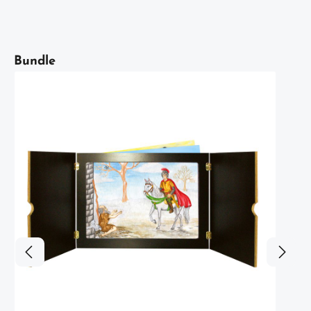
Artikelgalerie überspringen
Bundle