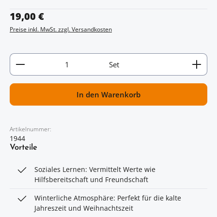
Regulärer Preis:
19,00 €
Preise inkl. MwSt. zzgl. Versandkosten
Artikel Anzahl: Gib den gewünschten Wert ein oder
Set
In den Warenkorb
Artikelnummer:
1944
Vorteile
Soziales Lernen: Vermittelt Werte wie
Hilfsbereitschaft und Freundschaft
Winterliche Atmosphäre: Perfekt für die kalte
Jahreszeit und Weihnachtszeit