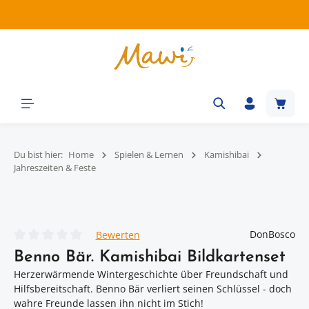
Zum Hauptinhalt springen
Waren
Du bist hier:
Home
Spielen & Lernen
Kamishibai
Jahreszeiten & Feste
Bildergalerie überspringen
DonBosco
Bewerten
Durchschnittliche Bewertung von 0 von 5 Sternen
Benno Bär. Kamishibai Bildkartenset
Herzerwärmende Wintergeschichte über Freundschaft und
Hilfsbereitschaft. Benno Bär verliert seinen Schlüssel - doch
wahre Freunde lassen ihn nicht im Stich!