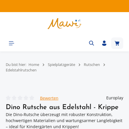
Zum Hauptinhalt springen
Waren
Du bist hier:
Home
Spielplatzgeräte
Rutschen
Edelstahlrutschen
Bildergalerie überspringen
Europlay
Bewerten
Durchschnittliche Bewertung von 0 von 5 Sternen
Dino Rutsche aus Edelstahl - Krippe
Die Dino-Rutsche überzeugt mit robuster Konstruktion,
hochwertigen Materialien und wartungsarmer Langlebigkeit
– ideal für Kindergärten und Krippen!