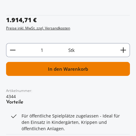
Regulärer Preis:
1.914,71 €
Preise inkl. MwSt. zzgl. Versandkosten
Artikel Anzahl: Gib den gewünschten Wert ein oder
Stk
In den Warenkorb
Artikelnummer:
4344
Vorteile
Für öffentliche Spielplätze zugelassen - Ideal für
den Einsatz in Kindergärten, Krippen und
öffentlichen Anlagen.