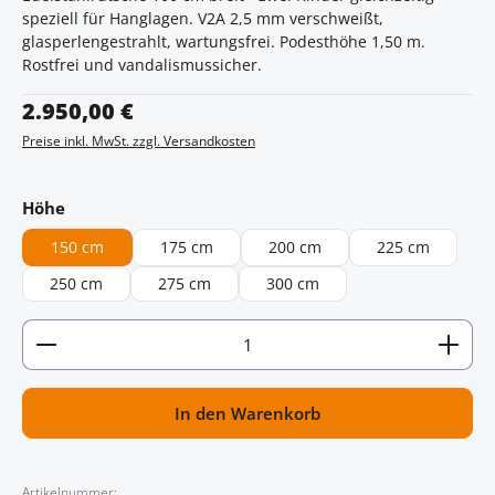
speziell für Hanglagen. V2A 2,5 mm verschweißt,
glasperlengestrahlt, wartungsfrei. Podesthöhe 1,50 m.
Rostfrei und vandalismussicher.
Regulärer Preis:
2.950,00 €
Preise inkl. MwSt. zzgl. Versandkosten
auswählen
Höhe
150 cm
175 cm
200 cm
225 cm
250 cm
275 cm
300 cm
Artikel Anzahl: Gib den gewünschten Wert ein oder
In den Warenkorb
Artikelnummer: