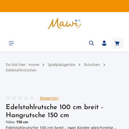
Zum Hauptinhalt springen
Waren
Du bist hier:
Home
Spielplatzgeräte
Rutschen
Edelstahlrutschen
Bildergalerie überspringen
Bewerten
Durchschnittliche Bewertung von 0 von 5 Sternen
Edelstahlrutsche 100 cm breit -
Hangrutsche 150 cm
Höhe:
150 cm
Edelstahlrutsche 100 cm breit - zwei Kinder gleichzeitig -