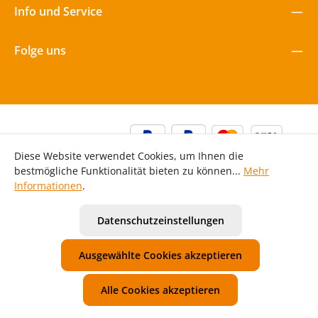
Info und Service
Folge uns
Diese Website verwendet Cookies, um Ihnen die
bestmögliche Funktionalität bieten zu können...
Mehr
Informationen
.
Alle Preise inkl. gesetzl. Mehrwertsteuer zzgl.
Versandkosten
Datenschutzeinstellungen
und ggf. Nachnahmegebühren, wenn nicht anders
angegeben.
Ausgewählte Cookies akzeptieren
Unsere AGB
Widerrufsbelehrung
Datenschutzerklärung
Impressum
Alle Cookies akzeptieren
© 2026 Mawi Spiele GmbH - with
for Kita | Kiga | Hort