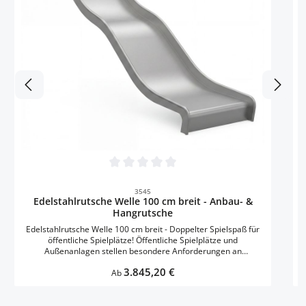
S
H
Durchschnittliche Bewertung von 0 von 5 
3545
Edelstahlrutsche Welle 100 cm breit - Anbau- &
Hangrutsche
Edelstahlrutsche Welle 100 cm breit - Doppelter Spielspaß für
öffentliche Spielplätze! Öffentliche Spielplätze und
E
Außenanlagen stellen besondere Anforderungen an
Langlebigkeit und Wartungsarmut. Unsere Edelstahlrutsche für
Rutsc
Regulärer Preis:
3.845,20 €
Podeste und Hänge mit Welle bietet genau diese Qualitäten –
Ab
ein Spielgerät, das selbst nach intensivster Nutzung seinen
Glanz behält. Die hochwertige Konstruktion aus reinem V2A-
Edelstahl garantiert eine außergewöhnliche Beständigkeit