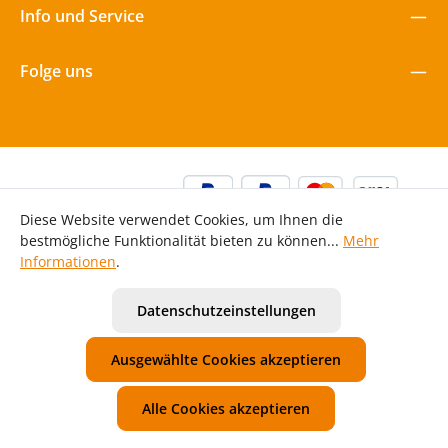
Info und Service
Folge uns
Diese Website verwendet Cookies, um Ihnen die
bestmögliche Funktionalität bieten zu können...
Mehr
Informationen
.
Alle Preise inkl. gesetzl. Mehrwertsteuer zzgl.
Versandkosten
Datenschutzeinstellungen
und ggf. Nachnahmegebühren, wenn nicht anders
angegeben.
Ausgewählte Cookies akzeptieren
Unsere AGB
Widerrufsbelehrung
Datenschutzerklärung
Impressum
Alle Cookies akzeptieren
© 2026 Mawi Spiele GmbH - with
for Kita | Kiga | Hort