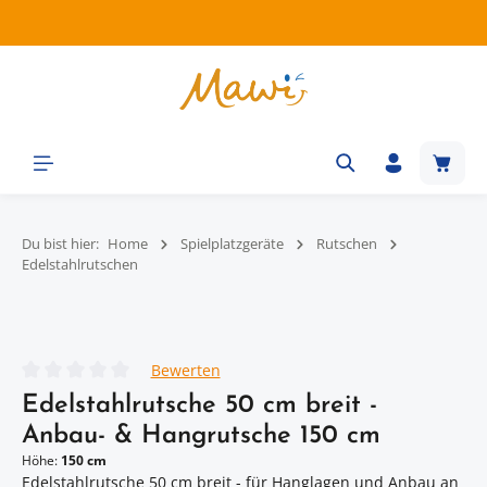
Zum Hauptinhalt springen
Waren
Du bist hier:
Home
Spielplatzgeräte
Rutschen
Edelstahlrutschen
Bildergalerie überspringen
Bewerten
Durchschnittliche Bewertung von 0 von 5 Sternen
Edelstahlrutsche 50 cm breit -
Anbau- & Hangrutsche 150 cm
Höhe:
150 cm
Edelstahlrutsche 50 cm breit - für Hanglagen und Anbau an