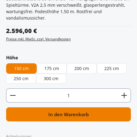
Spieltürme. V2A 2,5 mm verschweißt, glasperlengestrahlt,
wartungsfrei. Podesthöhe 1,50 m. Rostfrei und
vandalismussicher.
Regulärer Preis:
2.596,00 €
Preise inkl. MwSt. zzgl. Versandkosten
auswählen
Höhe
150 cm
175 cm
200 cm
225 cm
250 cm
300 cm
Artikel Anzahl: Gib den gewünschten Wert ein oder
In den Warenkorb
Artikelnummer: