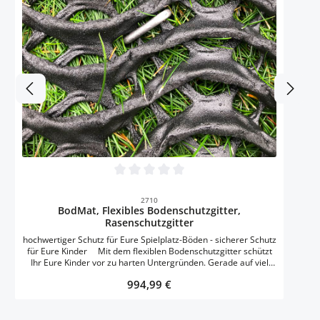
Durchschnittliche Bewertung von 0 von 5 
2710
BodMat, Flexibles Bodenschutzgitter,
Rasenschutzgitter
hochwertiger Schutz für Eure Spielplatz-Böden - sicherer Schutz
für Eure Kinder Mit dem flexiblen Bodenschutzgitter schützt
Ihr Eure Kinder vor zu harten Untergründen. Gerade auf viel
bespielten Flächen kann sich der Boden schnell verhärten, ein
Regulärer Preis:
994,99 €
sicheres Spielen ist dann oft nicht mehr gewährleistet. Die
Fallschutzmatten von TERRAM BodMat eignen sich daher
perfekt: um den natürlichen Fallschutz Eurer Grünflächen zu
erhalten sie verhindern außerdem Erosion und Rutschgefahr