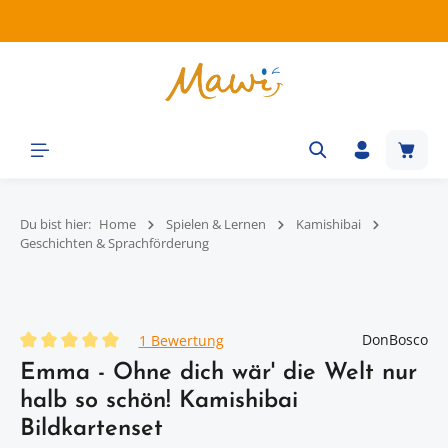
Zum Hauptinhalt springen
Waren
Du bist hier:
Home
Spielen & Lernen
Kamishibai
Geschichten & Sprachförderung
Bildergalerie überspringen
DonBosco
1 Bewertung
Durchschnittliche Bewertung von 5 von 5 Sternen
Emma - Ohne dich wär' die Welt nur
halb so schön! Kamishibai
Bildkartenset