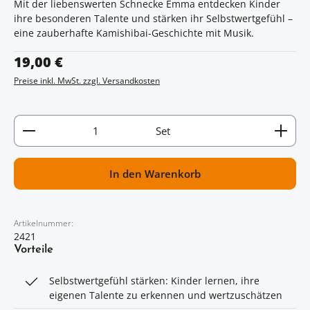
Mit der liebenswerten Schnecke Emma entdecken Kinder
ihre besonderen Talente und stärken ihr Selbstwertgefühl –
eine zauberhafte Kamishibai-Geschichte mit Musik.
Regulärer Preis:
19,00 €
Preise inkl. MwSt. zzgl. Versandkosten
Artikel Anzahl: Gib den gewünschten Wert ein oder
Set
In den Warenkorb
Artikelnummer:
2421
Vorteile
Selbstwertgefühl stärken: Kinder lernen, ihre
eigenen Talente zu erkennen und wertzuschätzen