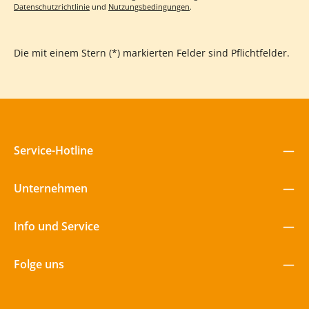
leuchtend rote Vorhang-Illustration ist ansprechend gestaltet
Datenschutzrichtlinie
und
Nutzungsbedingungen
.
und zieht die Blicke der Kinder auf sich. Entdeckt jetzt die
Vorhangkarte für euer Kamishibai und verleiht euren
Erzählstunden einen professionellen und spannenden Rahmen!
Die mit einem Stern (*) markierten Felder sind Pflichtfelder.
Service-Hotline
Unternehmen
Info und Service
Folge uns