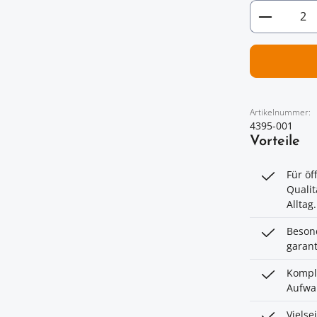
Artikel 
Artikelnummer:
4395-001
Vorteile
Für öf
Qualit
Alltag.
Besond
garant
Komple
Aufwan
Vielse