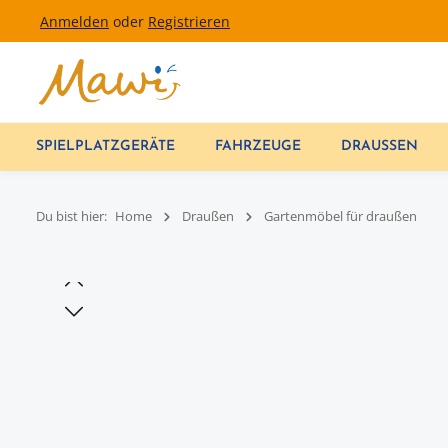
Anmelden
oder
Registrieren
um Hauptinhalt springen
Zur Hauptnavigation springen
SPIELPLATZGERÄTE
FAHRZEUGE
DRAUSSEN
Du bist hier:
Home
Draußen
Gartenmöbel für draußen
Bildergalerie überspringen