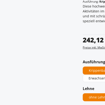
Ausführung:
Kri
Diese hochwer
Aktivitäten i
und mit schrä
speziell entwi
Regulärer Prei
242,12
Preise inkl. MwSt
Ausführun
Krippenb
Erwachse
ausw
Lehne
ohne Leh