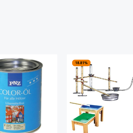
18.81
%