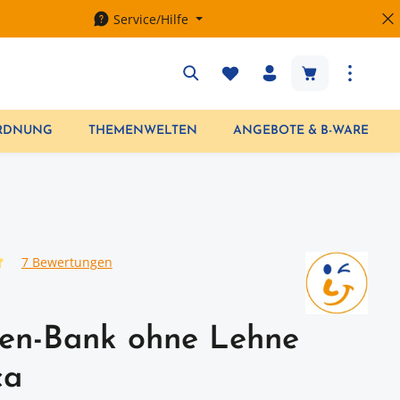
Service/Hilfe
Warenkorb enth
ORDNUNG
THEMENWELTEN
ANGEBOTE & B-WARE
7 Bewertungen
iche Bewertung von 5 von 5 Sternen
en-Bank ohne Lehne
ca