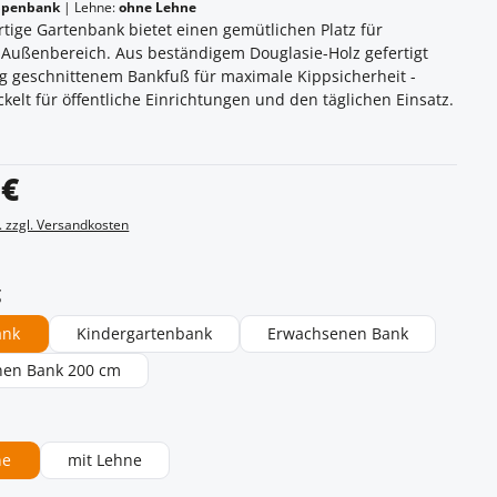
ppenbank
|
Lehne:
ohne Lehne
tige Gartenbank bietet einen gemütlichen Platz für
m Außenbereich. Aus beständigem Douglasie-Holz gefertigt
g geschnittenem Bankfuß für maximale Kippsicherheit -
ckelt für öffentliche Einrichtungen und den täglichen Einsatz.
s:
 €
. zzgl. Versandkosten
auswählen
g
ank
Kindergartenbank
Erwachsenen Bank
nen Bank 200 cm
ählen
ne
mit Lehne