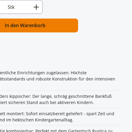
Anzahl: Gib den gewünschten Wert ein od
Stk
In den Warenkorb
fentliche Einrichtungen zugelassen: Höchste
ätsstandards und robuste Konstruktion für den intensiven
ers kippsicher: Der lange, schräg geschnittene Bankfuß
iert sicheren Stand auch bei aktiveren Kindern.
tt montiert: Sofort einsatzbereit geliefert - spart Zeit und
d im hektischen Kindergartenalltag.
itig kombinierbar: Perfekt mit dem Gartentisch Rustica zu