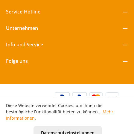
Service-Hotline
Unternehmen
Info und Service
Folge uns
Diese Website verwendet Cookies, um Ihnen die
bestmögliche Funktionalität bieten zu können...
Mehr
Informationen
.
Alle Preise inkl. gesetzl. Mehrwertsteuer zzgl.
Versandkosten
Datenschutzeinstellungen
und ggf. Nachnahmegebühren, wenn nicht anders