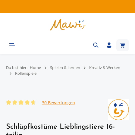
Zum Hauptinhalt springen
Waren
Du bist hier:
Home
Spielen & Lernen
Kreativ & Werken
Rollenspiele
Bildergalerie überspringen
30 Bewertungen
Durchschnittliche Bewertung von 4.77 von 5 Sternen
Schlüpfkostüme Lieblingstiere 16-