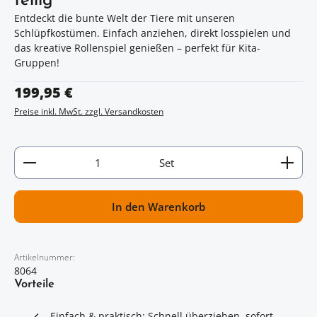
teilig
Entdeckt die bunte Welt der Tiere mit unseren
Schlüpfkostümen. Einfach anziehen, direkt losspielen und
das kreative Rollenspiel genießen – perfekt für Kita-
Gruppen!
Regulärer Preis:
199,95 €
Preise inkl. MwSt. zzgl. Versandkosten
Artikel Anzahl: Gib den gewünschten Wert ein oder
Set
In den Warenkorb
Artikelnummer:
8064
Vorteile
Einfach & praktisch: Schnell überziehen, sofort