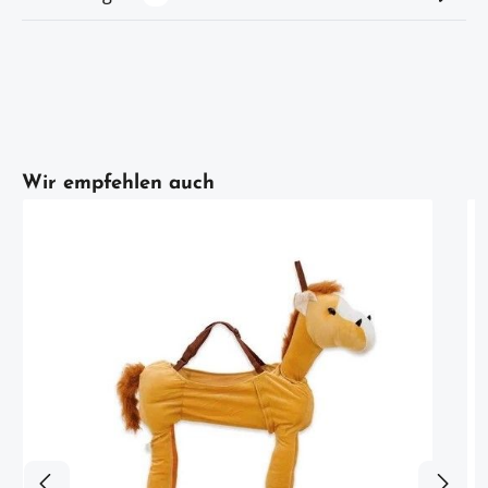
Artikelgalerie überspringen
Wir empfehlen auch
e
d