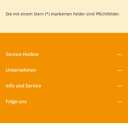
Vorhangkarte für euer Kamishibai und verleiht euren
Erzählstunden einen professionellen und spannenden Rahmen!
Die mit einem Stern (*) markierten Felder sind Pflichtfelder.
Service-Hotline
Unternehmen
Info und Service
Folge uns