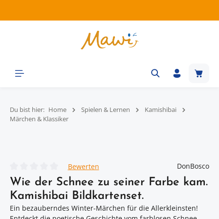
Zum Hauptinhalt springen
Waren
Du bist hier:
Home
Spielen & Lernen
Kamishibai
Märchen & Klassiker
Bildergalerie überspringen
DonBosco
Bewerten
Durchschnittliche Bewertung von 0 von 5 Sternen
Wie der Schnee zu seiner Farbe kam.
Kamishibai Bildkartenset.
Ein bezauberndes Winter-Märchen für die Allerkleinsten!
Entdeckt die poetische Geschichte vom farblosen Schnee