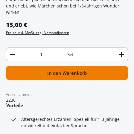
und erlebt, wie Märchen schon bei 1-3-Jährigen Wunder
wirken.
Regulärer Preis:
15,00 €
Preise inkl. MwSt. zzgl. Versandkosten
Artikel Anzahl: Gib den gewünschten Wert ein oder
Set
In den Warenkorb
Artikelnummer:
2236
Vorteile
Altersgerechtes Erzählen: Speziell für 1-3-Jährige
entwickelt mit einfacher Sprache