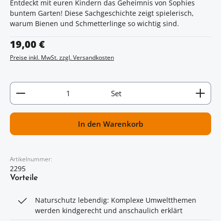
Entdeckt mit euren Kindern das Geheimnis von Sophies
buntem Garten! Diese Sachgeschichte zeigt spielerisch,
warum Bienen und Schmetterlinge so wichtig sind.
Regulärer Preis:
19,00 €
Preise inkl. MwSt. zzgl. Versandkosten
Artikel Anzahl: Gib den gewünschten Wert ein oder
Set
In den Warenkorb
Artikelnummer:
2295
Vorteile
Naturschutz lebendig: Komplexe Umweltthemen
werden kindgerecht und anschaulich erklärt