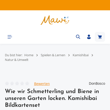
Zum Hauptinhalt springen
Waren
Du bist hier:
Home
Spielen & Lernen
Kamishibai
Natur & Umwelt
Bildergalerie überspringen
DonBosco
Bewerten
Durchschnittliche Bewertung von 0 von 5 Sternen
Wie wir Schmetterling und Biene in
unseren Garten locken. Kamishibai
Bildkartenset