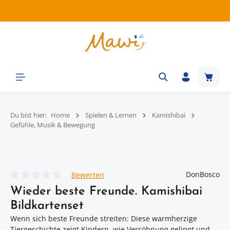
Zum Hauptinhalt springen
Waren
Du bist hier:
Home
Spielen & Lernen
Kamishibai
Gefühle, Musik & Bewegung
Bildergalerie überspringen
DonBosco
Bewerten
Durchschnittliche Bewertung von 0 von 5 Sternen
Wieder beste Freunde. Kamishibai
Bildkartenset
Wenn sich beste Freunde streiten: Diese warmherzige
Tiergeschichte zeigt Kindern, wie Versöhnung gelingt und