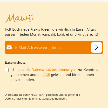
dem Theater gezogen wird. Damit erzeugen Sie eine
authentische Theateratmosphäre und erhöhen die Spannung
auf die folgende Geschichte. Hergestellt in den Dominikus
Ringeisen Werkstätten in Ursberg.
Holt Euch neue Praxis-Ideen, die wirklich in Euren Alltag
passen – jeden Monat kompakt, konkret und kindgerecht!
E-Mail-Adresse*
Datenschutz
Ich habe die
Datenschutzbestimmungen
zur Kenntnis
genommen und die
AGB
gelesen und bin mit ihnen
einverstanden.
Diese Seite ist durch reCAPTCHA geschützt und es gelten die
Datenschutzrichtlinie
und
Nutzungsbedingungen
.