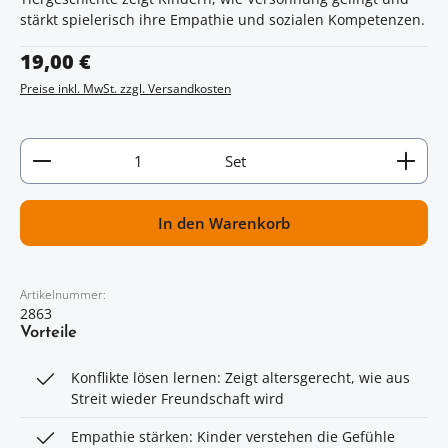
stärkt spielerisch ihre Empathie und sozialen Kompetenzen.
Regulärer Preis:
19,00 €
Preise inkl. MwSt. zzgl. Versandkosten
Artikel Anzahl: Gib den gewünschten Wert ein oder
Set
In den Warenkorb
Artikelnummer:
2863
Vorteile
Konflikte lösen lernen: Zeigt altersgerecht, wie aus
Streit wieder Freundschaft wird
Empathie stärken: Kinder verstehen die Gefühle