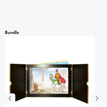
Artikelgalerie überspringen
Bundle