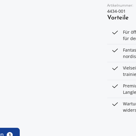
Artikelnummer:
4434-001
Vorteile
Für öf
für de
Fantas
nordis
Vielse
traini
Premiu
Langle
Wartu
widers
en
1