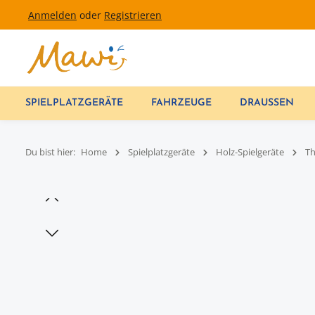
Anmelden
oder
Registrieren
um Hauptinhalt springen
Zur Hauptnavigation springen
SPIELPLATZGERÄTE
FAHRZEUGE
DRAUSSEN
Du bist hier:
Home
Spielplatzgeräte
Holz-Spielgeräte
T
Bildergalerie überspringen