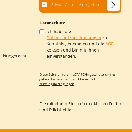
ür ein
. Kinder
 während
en,
Datenschutz
he und
abilität.
Ich habe die
tenteile
Datenschutzbestimmungen
zur
ang.
Kenntnis genommen und die
AGB
 Kanten
chwertes
gelesen und bin mit ihnen
eiten –
d kindgerecht!
einverstanden.
ntliche
nior
Diese Seite ist durch reCAPTCHA geschützt und es
 und der
gelten die
Datenschutzrichtlinie
und
g zeigt,
Nutzungsbedingungen
.
tensiver
leibt.“
tabile
en
Die mit einem Stern (*) markierten Felder
es Spielen
sind Pflichtfelder.
 daher
r einem
 unserer
ßen Tagen