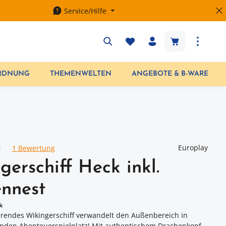
Service/Hilfe
Warenkorb enth
ORDNUNG
THEMENWELTEN
ANGEBOTE & B-WARE
Europlay
1 Bewertung
iche Bewertung von 4 von 5 Sternen
gerschiff Heck inkl.
nnest
k
erendes Wikingerschiff verwandelt den Außenbereich in
nden Abenteuerspielplatz! Mit authentischem Drachenkopf,