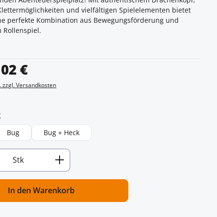
ettermöglichkeiten und vielfältigen Spielelementen bietet
ine perfekte Kombination aus Bewegungsförderung und
 Rollenspiel.
s:
,02 €
. zzgl. Versandkosten
auswählen
g
Bug
Bug + Heck
Anzahl: Gib den gewünschten Wert ein od
Stk
In den Warenkorb