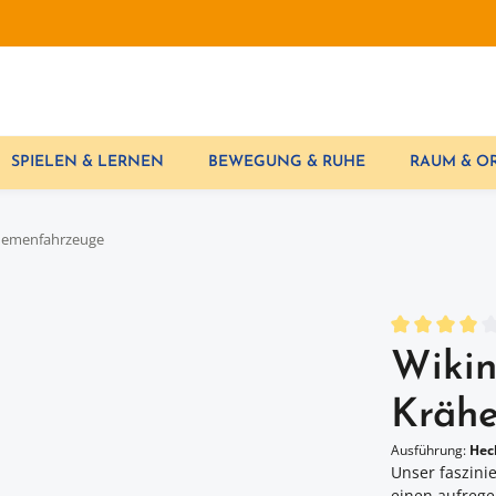
SPIELEN & LERNEN
BEWEGUNG & RUHE
RAUM & 
hemenfahrzeuge
Durchschnittl
Wikin
Krähe
Ausführung:
Hec
Unser faszini
einen aufrege