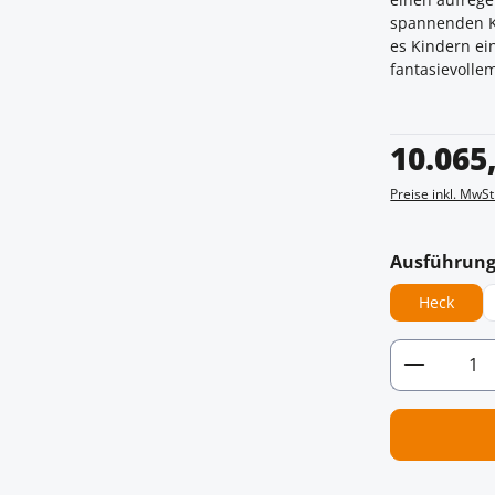
spannenden Kl
es Kindern e
fantasievollem
Regulärer Prei
10.065
Preise inkl. MwSt
Ausführun
Heck
Artikel 