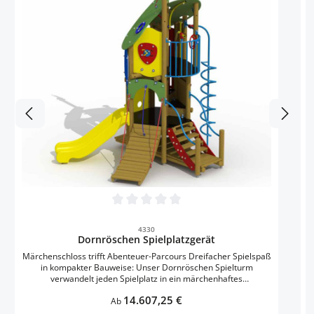
M
m
Konz
d
Durchschnittliche Bewertung von 0 von 5 
al
4330
Dornröschen Spielplatzgerät
Märchenschloss trifft Abenteuer-Parcours Dreifacher Spielspaß
in kompakter Bauweise: Unser Dornröschen Spielturm
verwandelt jeden Spielplatz in ein märchenhaftes
Abenteuerreich. Kinder von 3-6 Jahren entdecken auf drei
Regulärer Preis:
14.607,25 €
verschiedenen Ebenen immer neue Herausforderungen – vom
Ab
geschützten Versteckspiel im unteren Bereich über die erste