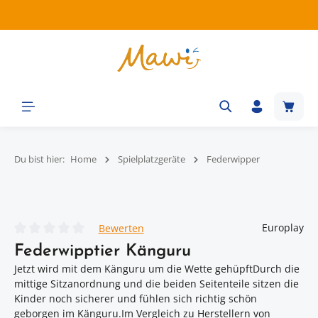
Zum Hauptinhalt springen
Waren
Du bist hier:
Home
Spielplatzgeräte
Federwipper
Bildergalerie überspringen
Europlay
Bewerten
Durchschnittliche Bewertung von 0 von 5 Sternen
Federwipptier Känguru
Jetzt wird mit dem Känguru um die Wette gehüpftDurch die
mittige Sitzanordnung und die beiden Seitenteile sitzen die
Kinder noch sicherer und fühlen sich richtig schön
geborgen im Känguru.Im Vergleich zu Herstellern von