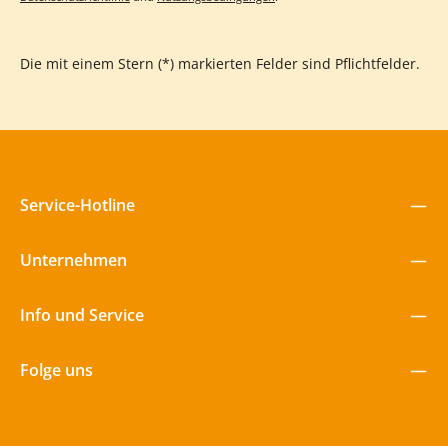
nach Jahren noch genauso aussieht wie am ersten Tag – kein
Vergrauen, kein Verwittern 10 Jahre Garantie auf die
Holzkonstruktion: kalkulierbare Sicherheit für Betreiber und
Auftraggeber Groß & Klein berichten von diesen Erfahrungen
Die mit einem Stern (*) markierten Felder sind Pflichtfelder.
Kommunen schätzen die kompakte Bauweise bei maximalem
Spielwert. Kinder entwickeln durch die verschiedenen
Aufstiegswege unterschiedliche Kompetenzen, während das
versteckte Spielhaus unter der Plattform zu fantasievollen
Rollenspielen einlädt. Eltern schätzen das durchdachte
Sicherheitskonzept mit rutschfesten Oberflächen und stabilen
Geländern. Jetzt Euren Dornröschen-Turm planen und
langfristig profitieren!
Service-Hotline
Unternehmen
Info und Service
Folge uns