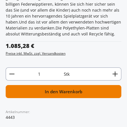
billigen Federwipptieren, können Sie sich hier sicher sein
das Sie (und vor allem die Kinder) auch noch nach mehr als
10 Jahren ein hervorragendes Spielplatzgerät vor sich
haben.Und das ist vor allem den verwendeten hochwertigen
Materialien zu verdanken.Die Polyethylen-Platten sind
absolut Witterungsbeständig und auch voll Recycle fähig.
Regulärer Preis:
1.085,28 €
Preise inkl. MwSt. zzgl. Versandkosten
Artikel Anzahl: Gib den gewünschten Wert ein oder
Stk
In den Warenkorb
Artikelnummer:
4443