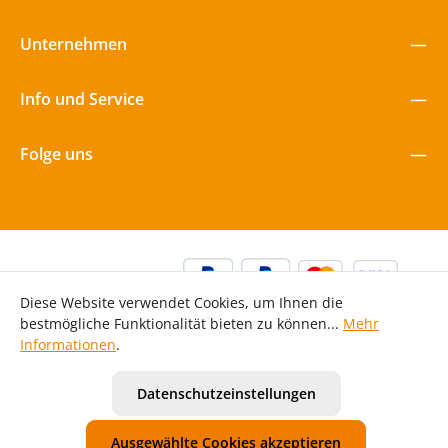
Unternehmen
Info und Service
Folge uns
Diese Website verwendet Cookies, um Ihnen die
bestmögliche Funktionalität bieten zu können...
Mehr
Informationen
.
Alle Preise inkl. gesetzl. Mehrwertsteuer zzgl.
Versandkosten
Datenschutzeinstellungen
und ggf. Nachnahmegebühren, wenn nicht anders
angegeben.
Ausgewählte Cookies akzeptieren