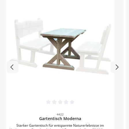
V
Durchschnittliche Bewertung von 0 von 5 
4422
Gartentisch Moderna
Starker Gartentisch für entspannte Naturerlebnisse im