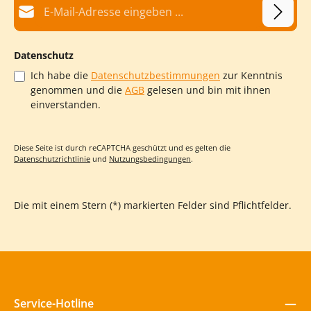
wir 4 (mindestens aber 3) Spannschrauben. Bei einer Montage
mit Stahlpfosten benötigen Sie keine Spannschrauben.
Lieferumfang: Aufbewahrungstasche Abspannseile Anleitung
Sonnensegel
Datenschutz
Ich habe die
Datenschutzbestimmungen
zur Kenntnis
A
genommen und die
AGB
gelesen und bin mit ihnen
einverstanden.
Diese Seite ist durch reCAPTCHA geschützt und es gelten die
Datenschutzrichtlinie
und
Nutzungsbedingungen
.
Die mit einem Stern (*) markierten Felder sind Pflichtfelder.
Service-Hotline