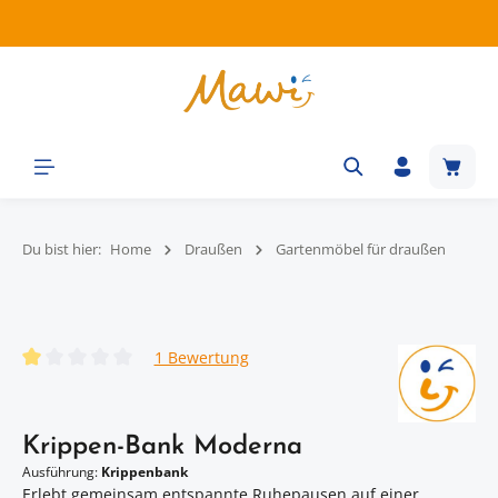
Zum Hauptinhalt springen
Waren
Du bist hier:
Home
Draußen
Gartenmöbel für draußen
Bildergalerie überspringen
1 Bewertung
Durchschnittliche Bewertung von 1 von 5 Sternen
Krippen-Bank Moderna
Ausführung:
Krippenbank
Erlebt gemeinsam entspannte Ruhepausen auf einer