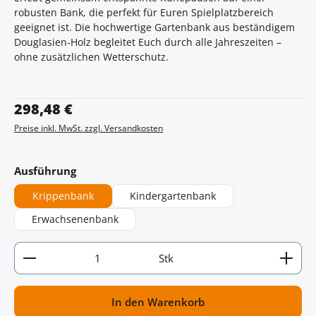
robusten Bank, die perfekt für Euren Spielplatzbereich
geeignet ist. Die hochwertige Gartenbank aus beständigem
Douglasien-Holz begleitet Euch durch alle Jahreszeiten –
ohne zusätzlichen Wetterschutz.
Regulärer Preis:
298,48 €
Preise inkl. MwSt. zzgl. Versandkosten
auswählen
Ausführung
Krippenbank
Kindergartenbank
Erwachsenenbank
Artikel Anzahl: Gib den gewünschten Wert ein oder
Stk
In den Warenkorb