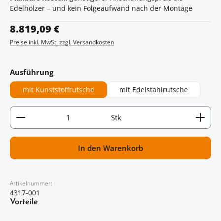
Edelhölzer – und kein Folgeaufwand nach der Montage
Regulärer Preis:
8.819,09 €
Preise inkl. MwSt. zzgl. Versandkosten
auswählen
Ausführung
mit Kunststoffrutsche
mit Edelstahlrutsche
Artikel Anzahl: Gib den gewünschten Wert ein oder
Stk
In den Warenkorb
Artikelnummer:
4317-001
Vorteile