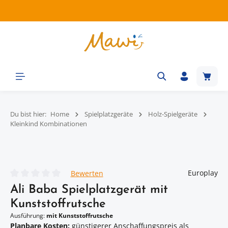
Zum Hauptinhalt springen
Waren
Du bist hier:
Home
Spielplatzgeräte
Holz-Spielgeräte
Kleinkind Kombinationen
Bildergalerie überspringen
Europlay
Bewerten
Durchschnittliche Bewertung von 0 von 5 Sternen
Ali Baba Spielplatzgerät mit
Kunststoffrutsche
Ausführung:
mit Kunststoffrutsche
Planbare Kosten:
günstigerer Anschaffungspreis als