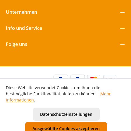
Unternehmen
Info und Service
Folge uns
Diese Website verwendet Cookies, um Ihnen die
bestmögliche Funktionalität bieten zu können...
Mehr
Informationen
.
Alle Preise inkl. gesetzl. Mehrwertsteuer zzgl.
Versandkosten
Datenschutzeinstellungen
und ggf. Nachnahmegebühren, wenn nicht anders
angegeben.
Ausgewählte Cookies akzeptieren