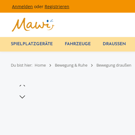
Anmelden
oder
Registrieren
um Hauptinhalt springen
Zur Hauptnavigation springen
SPIELPLATZGERÄTE
FAHRZEUGE
DRAUSSEN
Du bist hier:
Home
Bewegung & Ruhe
Bewegung draußen
Bildergalerie überspringen