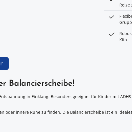
Reize 
Flexib
Grupp
Robust
Kita.
en
r Balancierscheibe!
spannung in Einklang. Besonders geeignet für Kinder mit ADHS oder
en oder innere Ruhe zu finden. Die Balancierscheibe ist ein idea