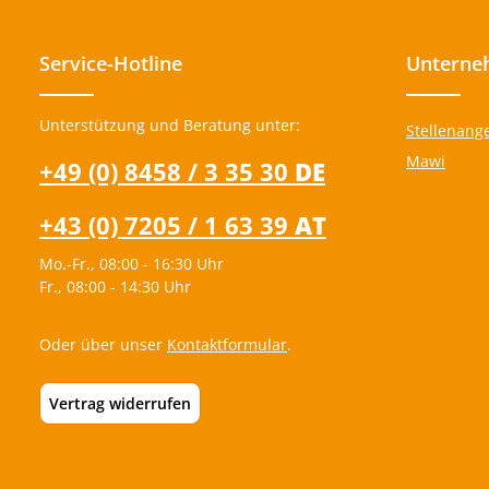
sind begeistert von der robusten Qualität. Die
Kinder lieben die Freiheit, die das
Rollbrettfahren bietet, und entwickeln immer
Service-Hotline
Unterne
wieder neue Spielideen, die ihre Fähigkeiten
fördern. Entdeckt jetzt unser Rollbrett 4er-Set
und bringt Bewegung, Kreativität und jede
Menge Spaß in euren Kita-Alltag!
Unterstützung und Beratung unter:
Stellenang
Mawi
+49 (0) 8458 / 3 35 30
DE
+43 (0) 7205 / 1 63 39
AT
Mo.-Fr., 08:00 - 16:30 Uhr
Fr., 08:00 - 14:30 Uhr
Oder über unser
Kontaktformular
.
Vertrag widerrufen