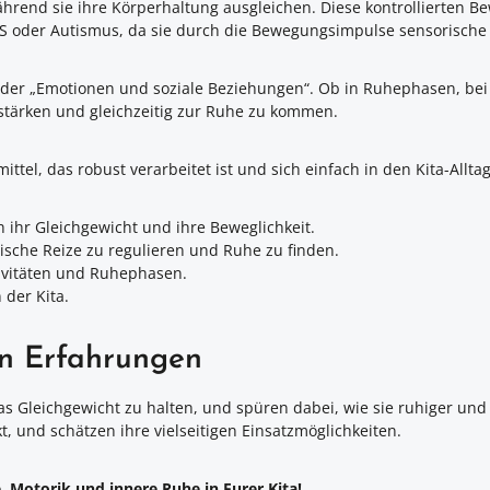
ährend sie ihre Körperhaltung ausgleichen. Diese kontrollierten 
HS oder Autismus, da sie durch die Bewegungsimpulse sensorische Re
der „Emotionen und soziale Beziehungen“. Ob in Ruhephasen, bei d
 stärken und gleichzeitig zur Ruhe zu kommen.
ittel, das robust verarbeitet ist und sich einfach in den Kita-Alltag
h ihr Gleichgewicht und ihre Beweglichkeit.
rische Reize zu regulieren und Ruhe zu finden.
tivitäten und Ruhephasen.
 der Kita.
en Erfahrungen
s Gleichgewicht zu halten, und spüren dabei, wie sie ruhiger und 
, und schätzen ihre vielseitigen Einsatzmöglichkeiten.
, Motorik und innere Ruhe in Eurer Kita!