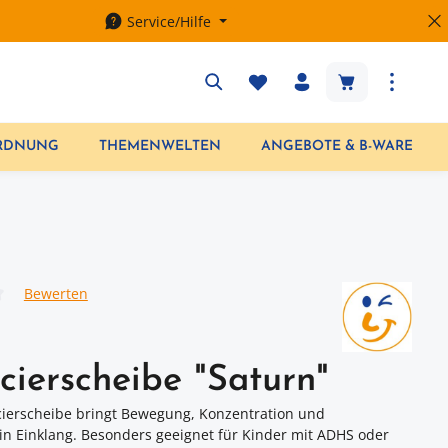
Service/Hilfe
Warenkorb enth
ORDNUNG
THEMENWELTEN
ANGEBOTE & B-WARE
Bewerten
iche Bewertung von 0 von 5 Sternen
cierscheibe "Saturn"
ierscheibe bringt Bewegung, Konzentration und
n Einklang. Besonders geeignet für Kinder mit ADHS oder