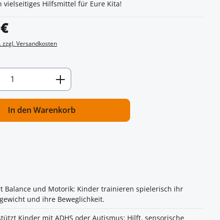
 vielseitiges Hilfsmittel für Eure Kita!
s:
 €
. zzgl. Versandkosten
Anzahl: Gib den gewünschten Wert ein od
In den Warenkorb
t Balance und Motorik: Kinder trainieren spielerisch ihr
gewicht und ihre Beweglichkeit.
tützt Kinder mit ADHS oder Autismus: Hilft, sensorische