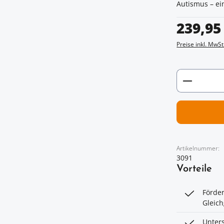
Autismus – ein
Regulärer Prei
239,95
Preise inkl. MwSt
Artikel 
Artikelnummer:
3091
Vorteile
Förder
Gleich
Unters