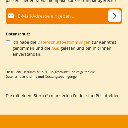
passen – jeden Monat kompakt, konkret und kindgerecht!
schützen und zu sortieren. Kein langes Suchen mehr –
stattdessen eine strukturierte Aufbewahrung, die den Alltag
E-Mail-Adresse*
erleichtert. Tipp: Für noch mehr Ordnung in Eurer Kamishibai-
Sammlung entdeckt auch unseren praktischen Ordnungshelfer!
Entdeckt jetzt unsere Sicht- & Schutzhüllen und sorgt für
Übersicht und Langlebigkeit!
Datenschutz
Ich habe die
Datenschutzbestimmungen
zur Kenntnis
genommen und die
AGB
gelesen und bin mit ihnen
einverstanden.
Diese Seite ist durch reCAPTCHA geschützt und es gelten die
Datenschutzrichtlinie
und
Nutzungsbedingungen
.
Die mit einem Stern (*) markierten Felder sind Pflichtfelder.