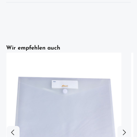
Artikelgalerie überspringen
Wir empfehlen auch
W