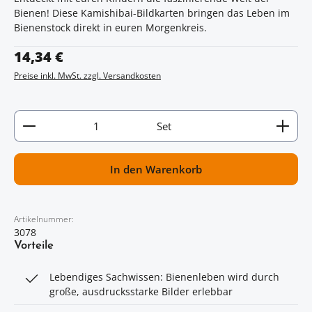
Bienen! Diese Kamishibai-Bildkarten bringen das Leben im
Bienenstock direkt in euren Morgenkreis.
Regulärer Preis:
14,34 €
Preise inkl. MwSt. zzgl. Versandkosten
Artikel Anzahl: Gib den gewünschten Wert ein oder
Set
In den Warenkorb
Artikelnummer:
3078
Vorteile
Lebendiges Sachwissen: Bienenleben wird durch
große, ausdrucksstarke Bilder erlebbar