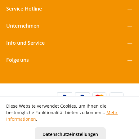
Service-Hotline
Unternehmen
Info und Service
Folge uns
Diese Website verwendet Cookies, um Ihnen die
bestmögliche Funktionalität bieten zu können...
Mehr
Informationen
.
Alle Preise inkl. gesetzl. Mehrwertsteuer zzgl.
Versandkosten
Datenschutzeinstellungen
und ggf. Nachnahmegebühren, wenn nicht anders