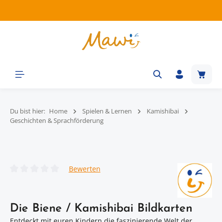
Zum Hauptinhalt springen
Waren
Du bist hier:
Home
Spielen & Lernen
Kamishibai
Geschichten & Sprachförderung
Bildergalerie überspringen
Bewerten
Durchschnittliche Bewertung von 0 von 5 Sternen
Die Biene / Kamishibai Bildkarten
Entdeckt mit euren Kindern die faszinierende Welt der