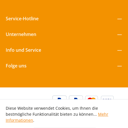
an heißen Tagen für angenehme Spielbedingungen zu sorgen.
Jetzt entdecken und langfristig profitieren!
Service-Hotline
Unternehmen
Info und Service
Folge uns
Diese Website verwendet Cookies, um Ihnen die
bestmögliche Funktionalität bieten zu können...
Mehr
Informationen
.