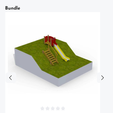
Artikelgalerie überspringen
Bundle