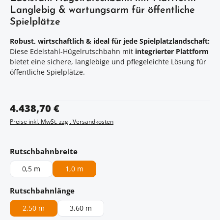
Langlebig & wartungsarm für öffentliche
Spielplätze
Robust, wirtschaftlich & ideal für jede Spielplatzlandschaft:
Diese Edelstahl-Hügelrutschbahn mit
integrierter Plattform
bietet eine sichere, langlebige und pflegeleichte Lösung für
öffentliche Spielplätze.
Regulärer Preis:
4.438,70 €
Preise inkl. MwSt. zzgl. Versandkosten
auswählen
Rutschbahnbreite
0,5 m
1,0 m
auswählen
Rutschbahnlänge
2,50 m
3,60 m