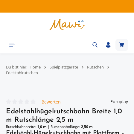
Zum Hauptinhalt springen
Waren
Du bist hier:
Home
Spielplatzgeräte
Rutschen
Edelstahlrutschen
Bildergalerie überspringen
Europlay
Bewerten
Durchschnittliche Bewertung von 0 von 5 Sternen
Edelstahlhügelrutschbahn Breite 1,0
m Rutschlänge 2,5 m
Rutschbahnbreite:
1,0 m
|
Rutschbahnlänge:
2,50 m
Edelstahl-Hügelrutschbahn mit Plattform –