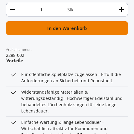
Artikel Anzahl: Gib den gewünschten Wert ein oder
Stk
In den Warenkorb
Artikelnummer:
2288-002
Vorteile
Für öffentliche Spielplätze zugelassen - Erfüllt die
Anforderungen an Sicherheit und Robustheit.
Widerstandsfähige Materialien &
witterungsbeständig - Hochwertiger Edelstahl und
behandeltes Lärchenholz sorgen für eine lange
Lebensdauer.
Einfache Wartung & lange Lebensdauer -
Wirtschaftlich attraktiv für Kommunen und