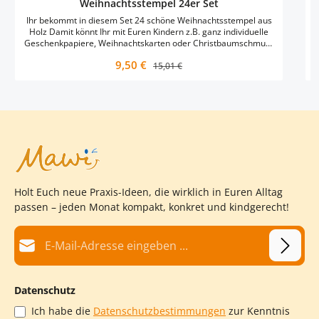
Weihnachtsstempel 24er Set
Ihr bekommt in diesem Set 24 schöne Weihnachtsstempel aus
Holz Damit könnt Ihr mit Euren Kindern z.B. ganz individuelle
Geschenkpapiere, Weihnachtskarten oder Christbaumschmuck
gestalten. Das Set kann in der Zusammenstellung der Stempel
Verkaufspreis:
9,50 €
Regulärer Preis:
variieren.
15,01 €
Holt Euch neue Praxis-Ideen, die wirklich in Euren Alltag
passen – jeden Monat kompakt, konkret und kindgerecht!
E-Mail-Adresse*
Datenschutz
Ich habe die
Datenschutzbestimmungen
zur Kenntnis