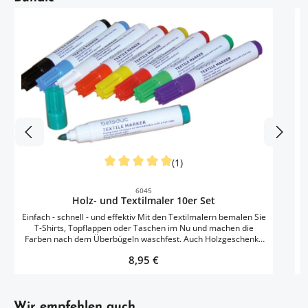
E
(1)
Durchschnittliche Bewertung von 5 von 5 S
6045
Holz- und Textilmaler 10er Set
Einfach - schnell - und effektiv Mit den Textilmalern bemalen Sie
T-Shirts, Topflappen oder Taschen im Nu und machen die
Farben nach dem Überbügeln waschfest. Auch Holzgeschenke
lassen sich prima gestalten. Die Trocknungszeit beträgt 24
Regulärer Preis:
8,95 €
Stunden oder kurz mit einem warmen Bügeleisen überbügeln.
Die Farbe ist nicht auswaschbar - Liegend aufbewahren. Inhalt:
10 Maler in verschiedenen Farben.
Artikelgalerie überspringen
Wir empfehlen auch