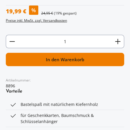
Verkaufspreis:
%
19,99 €
Regulärer Preis:
24,95 €
(19% gespart)
Preise inkl. MwSt. zzgl. Versandkosten
Artikel Anzahl: Gib den gewünschten Wert ein oder
In den Warenkorb
Artikelnummer:
8896
Vorteile
Bastelspaß mit natürlichem Kiefernholz
für Geschenkkarten, Baumschmuck &
Schlüsselanhänger