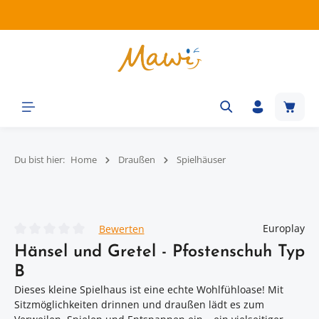
Zum Hauptinhalt springen
Waren
Du bist hier:
Home
Draußen
Spielhäuser
Bildergalerie überspringen
Europlay
Bewerten
Durchschnittliche Bewertung von 0 von 5 Sternen
Hänsel und Gretel - Pfostenschuh Typ
B
Dieses kleine Spielhaus ist eine echte Wohlfühloase! Mit
Sitzmöglichkeiten drinnen und draußen lädt es zum