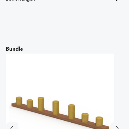
Artikelgalerie überspringen
Bundle