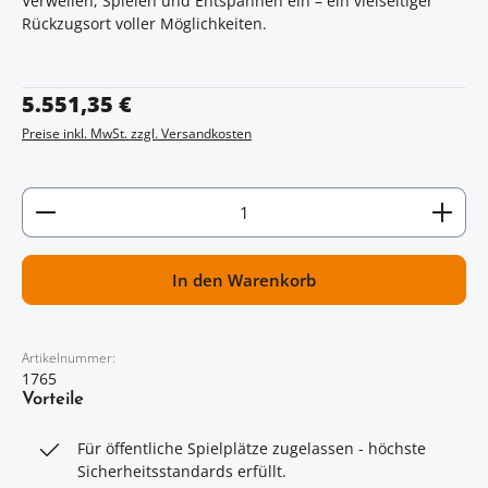
Verweilen, Spielen und Entspannen ein – ein vielseitiger
Rückzugsort voller Möglichkeiten.
Regulärer Preis:
5.551,35 €
Preise inkl. MwSt. zzgl. Versandkosten
Artikel Anzahl: Gib den gewünschten Wert ein oder
In den Warenkorb
Artikelnummer:
1765
Vorteile
Für öffentliche Spielplätze zugelassen - höchste
Sicherheitsstandards erfüllt.