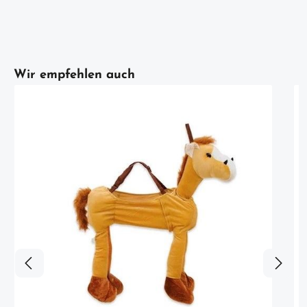
Artikelgalerie überspringen
Wir empfehlen auch
S
i
D