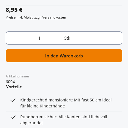
Regulärer Preis:
8,95 €
Preise inkl. MwSt. zzgl. Versandkosten
Artikel Anzahl: Gib den gewünschten Wert ein oder
Stk
In den Warenkorb
Artikelnummer:
6094
Vorteile
Kindgerecht dimensioniert: Mit fast 50 cm ideal
für kleine Kinderhände
Rundherum sicher: Alle Kanten sind liebevoll
abgerundet