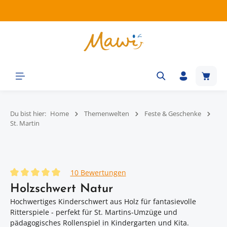
Zum Hauptinhalt springen
Waren
Du bist hier:
Home
Themenwelten
Feste & Geschenke
St. Martin
Bildergalerie überspringen
10 Bewertungen
Durchschnittliche Bewertung von 5 von 5 Sternen
Holzschwert Natur
Hochwertiges Kinderschwert aus Holz für fantasievolle
Ritterspiele - perfekt für St. Martins-Umzüge und
pädagogisches Rollenspiel in Kindergarten und Kita.