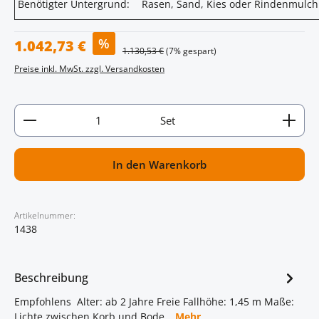
Benötigter Untergrund:
Rasen, Sand, Kies oder Rindenmulch
Verkaufspreis:
%
1.042,73 €
Regulärer Preis:
1.130,53 €
(7% gespart)
Preise inkl. MwSt. zzgl. Versandkosten
Artikel Anzahl: Gib den gewünschten Wert ein oder
Set
In den Warenkorb
Artikelnummer:
1438
Beschreibung
Empfohlens Alter: ab 2 Jahre Freie Fallhöhe: 1,45 m Maße:
Lichte zwischen Korb und Bode…
Mehr