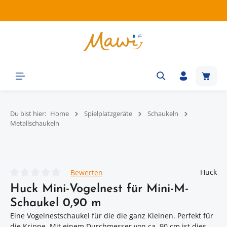
Zum Hauptinhalt springen
Waren
Du bist hier:
Home
Spielplatzgeräte
Schaukeln
Metallschaukeln
Bildergalerie überspringen
Huck
Bewerten
Durchschnittliche Bewertung von 0 von 5 Sternen
Huck Mini-Vogelnest für Mini-M-
Schaukel 0,90 m
Eine Vogelnestschaukel für die die ganz Kleinen. Perfekt für
die Krippe. Mit einem Durchmesser von ca. 90 cm ist dies