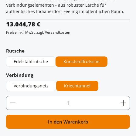
Verbindungselementen - aus robuster Lärche für
authentisches Indianerdorf-Feeling im öffentlichen Raum.
Regulärer Preis:
13.044,78 €
Preise inkl. MwSt. zzgl. Versandkosten
auswählen
Rutsche
Edelstahlrutsche
Kunststoffrutsche
auswählen
Verbindung
Verbindungsnetz
Kriechtunnel
Artikel Anzahl: Gib den gewünschten Wert ein oder
In den Warenkorb