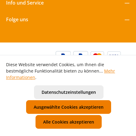
Info und Service
Folge uns
Diese Website verwendet Cookies, um Ihnen die
bestmögliche Funktionalität bieten zu können...
Mehr
Informationen
.
Alle Preise inkl. gesetzl. Mehrwertsteuer zzgl.
Versandkosten
Datenschutzeinstellungen
und ggf. Nachnahmegebühren, wenn nicht anders
angegeben.
Ausgewählte Cookies akzeptieren
Unsere AGB
Widerrufsbelehrung
Datenschutzerklärung
Impressum
Alle Cookies akzeptieren
© 2026 Mawi Spiele GmbH - with
for Kita | Kiga | Hort