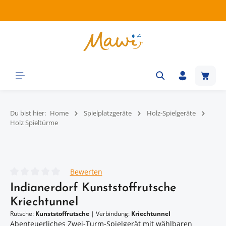
Zum Hauptinhalt springen
Waren
Du bist hier:
Home
Spielplatzgeräte
Holz-Spielgeräte
Holz Spieltürme
Bildergalerie überspringen
Bewerten
Durchschnittliche Bewertung von 0 von 5 Sternen
Indianerdorf Kunststoffrutsche
Kriechtunnel
Rutsche:
Kunststoffrutsche
|
Verbindung:
Kriechtunnel
Abenteuerliches Zwei-Turm-Spielgerät mit wählbaren