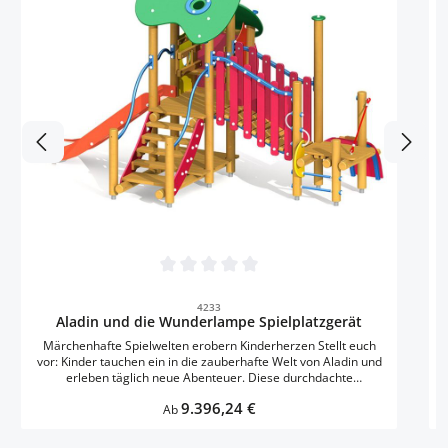
Gem
f
Durchschnittliche Bewertung von 0 von 5 
4233
Aladin und die Wunderlampe Spielplatzgerät
verarbe
G
Märchenhafte Spielwelten erobern Kinderherzen Stellt euch
vor: Kinder tauchen ein in die zauberhafte Welt von Aladin und
erleben täglich neue Abenteuer. Diese durchdachte
Spielkombination verwandelt jeden Spielplatz in ein
Regulärer Preis:
9.396,24 €
märchenhaftes Königreich, wo kleine Entdecker zwischen 2 und
Ab
6 Jahren ihre motorischen Fähigkeiten spielerisch entwickeln.
Das gemütliche Spielhaus mit überdachter Sitzbank wird zur