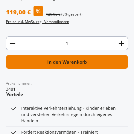
Verkaufspreis:
%
119,00 €
Regulärer Preis:
129,95 €
(8% gespart)
Preise inkl. MwSt. zzgl. Versandkosten
Artikel Anzahl: Gib den gewünschten Wert ein oder
In den Warenkorb
Artikelnummer:
3481
Vorteile
Interaktive Verkehrserziehung - Kinder erleben
und verstehen Verkehrsregeln durch eigenes
Handeln.
Fördert Reaktionsvermögen - Trainiert