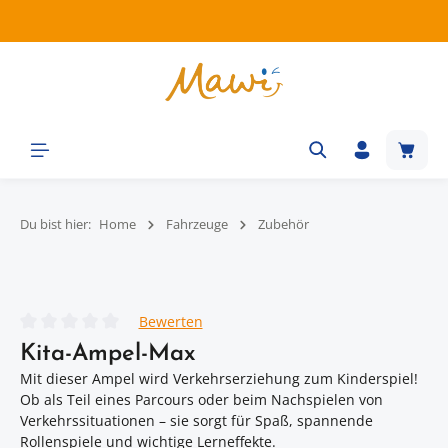
Zum Hauptinhalt springen
Waren
Du bist hier:
Home
Fahrzeuge
Zubehör
Bildergalerie überspringen
Bewerten
Durchschnittliche Bewertung von 0 von 5 Sternen
Kita-Ampel-Max
Mit dieser Ampel wird Verkehrserziehung zum Kinderspiel!
Ob als Teil eines Parcours oder beim Nachspielen von
Verkehrssituationen – sie sorgt für Spaß, spannende
Rollenspiele und wichtige Lerneffekte.