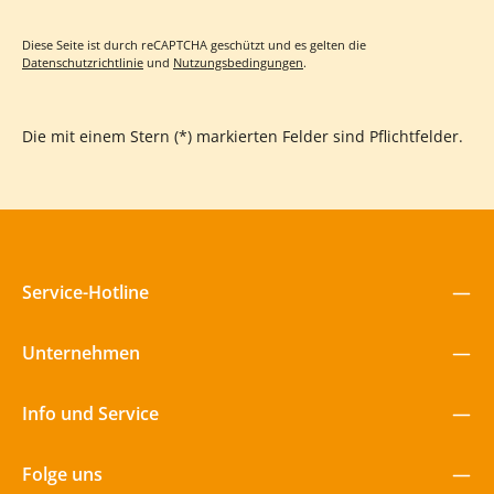
Selbst zurückhaltende Kinder blühen in der "Zauberwerkstatt"
auf und teilen stolz ihre Kreationen. Die leuchtenden Farben der
Flaschen ziehen magisch an und inspirieren zu immer neuen
Diese Seite ist durch reCAPTCHA geschützt und es gelten die
Spielideen – von der Kräuterapotheke bis zur Schatzsuche.
Datenschutzrichtlinie
und
Nutzungsbedingungen
.
Entdeckt jetzt unseren farbenfrohen Flaschenzauber und lasst
die Kinder in eine Welt voller kreativer Möglichkeiten
eintauchen!
Die mit einem Stern (*) markierten Felder sind Pflichtfelder.
Service-Hotline
Unternehmen
Info und Service
Folge uns