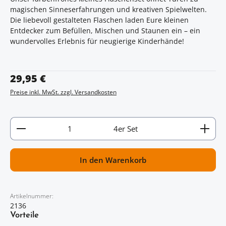
magischen Sinneserfahrungen und kreativen Spielwelten.
Die liebevoll gestalteten Flaschen laden Eure kleinen
Entdecker zum Befüllen, Mischen und Staunen ein – ein
wundervolles Erlebnis für neugierige Kinderhände!
Regulärer Preis:
29,95 €
Preise inkl. MwSt. zzgl. Versandkosten
Artikel Anzahl: Gib den gewünschten Wert ein oder
4er Set
In den Warenkorb
Artikelnummer:
2136
Vorteile