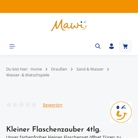
Zum Hauptinhalt springen
Waren
Du bist hier:
Home
Draußen
Sand & Wasser
Wasser- & Matschspiele
Bildergalerie überspringen
Bewerten
Durchschnittliche Bewertung von 0 von 5 Sternen
Kleiner Flaschenzauber 4tlg.
Unser farbenfrohes kleines Flaschenset öffnet Türen zu