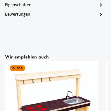
Eigenschaften
Bewertungen
Artikelgalerie überspringen
Wir empfehlen auch
27.72
%