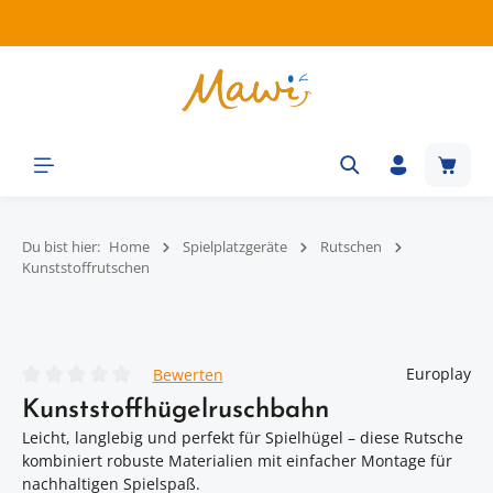
Zum Hauptinhalt springen
Waren
Du bist hier:
Home
Spielplatzgeräte
Rutschen
Kunststoffrutschen
Bildergalerie überspringen
Europlay
Bewerten
Durchschnittliche Bewertung von 0 von 5 Sternen
Kunststoffhügelruschbahn
Leicht, langlebig und perfekt für Spielhügel – diese Rutsche
kombiniert robuste Materialien mit einfacher Montage für
nachhaltigen Spielspaß.