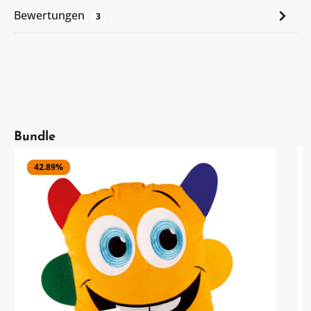
Bewertungen
3
Artikelgalerie überspringen
Bundle
42.89
%
e