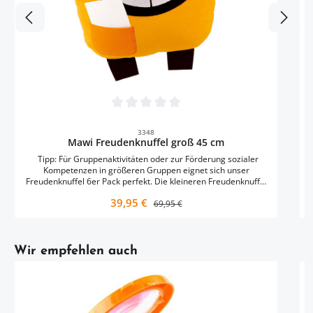
B
bess
Durchschnittliche Bewertung von 0 von 5 
3348
Mawi Freudenknuffel groß 45 cm
K
Tipp: Für Gruppenaktivitäten oder zur Förderung sozialer
Kompetenzen in größeren Gruppen eignet sich unser
Freudenknuffel 6er Pack perfekt. Die kleineren Freudenknuffel
sind ideal, um jedes Kind individuell zu begleiten und zu
Verkaufspreis:
39,95 €
Regulärer Preis:
unterstützen!
69,95 €
Artikelgalerie überspringen
Wir empfehlen auch