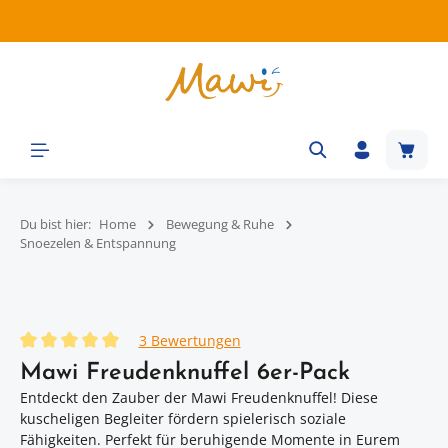
Zum Hauptinhalt springen
Waren
Du bist hier:
Home
Bewegung & Ruhe
Snoezelen & Entspannung
Bildergalerie überspringen
3 Bewertungen
Durchschnittliche Bewertung von 5 von 5 Sternen
Mawi Freudenknuffel 6er-Pack
Entdeckt den Zauber der Mawi Freudenknuffel! Diese
kuscheligen Begleiter fördern spielerisch soziale
Fähigkeiten. Perfekt für beruhigende Momente in Eurem