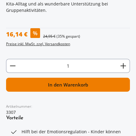
Kita-Alltag und als wunderbare Unterstützung bei
Gruppenaktivitäten.
Verkaufspreis:
%
16,14 €
Regulärer Preis:
24,95 €
(35% gespart)
Preise inkl. MwSt. zzgl. Versandkosten
Artikel Anzahl: Gib den gewünschten Wert ein oder
In den Warenkorb
Artikelnummer:
3307
Vorteile
Hilft bei der Emotionsregulation - Kinder können