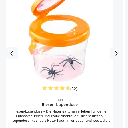
(52)
Durchschnittliche Bewertung von 4.71 von 5
1063
Riesen-Lupendose
A
Riesen-Lupendose – Die Natur ganz nah erleben Für kleine
Entdecker*innen und große Abenteuer! Unsere Riesen-
Lupendose macht die Natur hautnah erlebbar und weckt die
Neugier der Kinder auf die faszinierende Welt um sie herum.