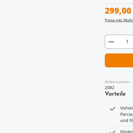
Verkaufspreis
299,00
Preise inkl. MwSt
Artikel 
Artikelnummer:
2082
Vorteile
Vielse
Parcou
und fö
Förder