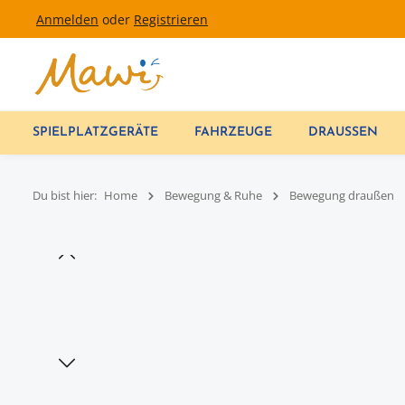
Anmelden
oder
Registrieren
um Hauptinhalt springen
Zur Hauptnavigation springen
SPIELPLATZGERÄTE
FAHRZEUGE
DRAUSSEN
Du bist hier:
Home
Bewegung & Ruhe
Bewegung draußen
Bildergalerie überspringen