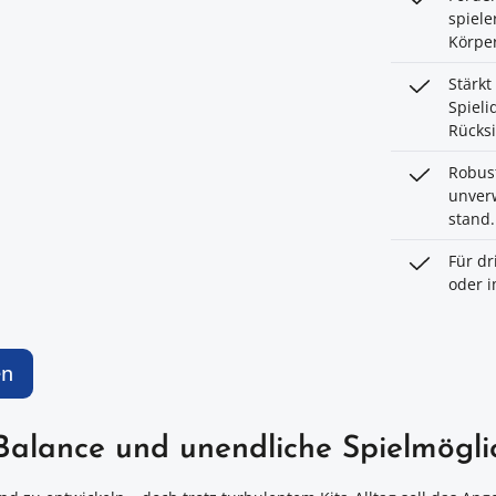
spiele
Körpe
Stärk
Spieli
Rücks
Robust
unverw
stand.
Für d
oder i
en
alance und unendliche Spielmöglic