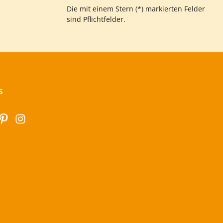
Die mit einem Stern (*) markierten Felder
sind Pflichtfelder.
s