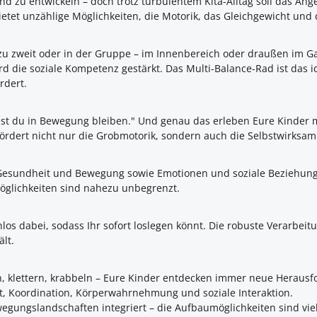
nd zu entwickeln – doch trotz turbulentem Kita-Alltag soll das A
bietet unzählige Möglichkeiten, die Motorik, das Gleichgewicht und 
, zu zweit oder in der Gruppe – im Innenbereich oder draußen im G
die soziale Kompetenz gestärkt. Das Multi-Balance-Rad ist das id
rdert.
usst du in Bewegung bleiben." Und genau das erleben Eure Kinder 
fördert nicht nur die Grobmotorik, sondern auch die Selbstwirksam
 Gesundheit und Bewegung sowie Emotionen und soziale Beziehungen
öglichkeiten sind nahezu unbegrenzt.
los dabei, sodass Ihr sofort loslegen könnt. Die robuste Verarbe
lt.
n, klettern, krabbeln – Eure Kinder entdecken immer neue Heraus
t, Koordination, Körperwahrnehmung und soziale Interaktion.
egungslandschaften integriert – die Aufbaumöglichkeiten sind vielf