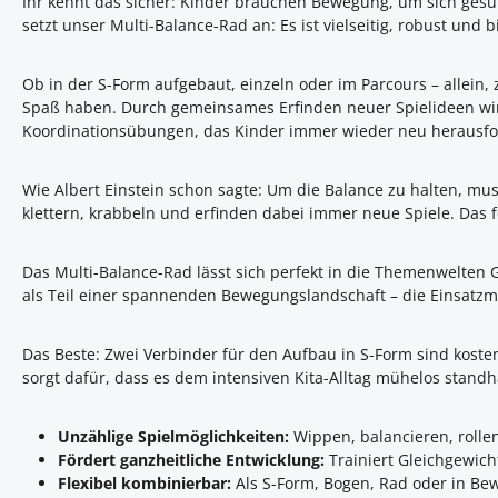
Ihr kennt das sicher: Kinder brauchen Bewegung, um sich gesu
setzt unser Multi-Balance-Rad an: Es ist vielseitig, robust und 
Ob in der S-Form aufgebaut, einzeln oder im Parcours – allein
Spaß haben. Durch gemeinsames Erfinden neuer Spielideen wird 
Koordinationsübungen, das Kinder immer wieder neu herausfo
Wie Albert Einstein schon sagte: Um die Balance zu halten, m
klettern, krabbeln und erfinden dabei immer neue Spiele. Das 
Das Multi-Balance-Rad lässt sich perfekt in die Themenwelten
als Teil einer spannenden Bewegungslandschaft – die Einsatzm
Das Beste: Zwei Verbinder für den Aufbau in S-Form sind kosten
sorgt dafür, dass es dem intensiven Kita-Alltag mühelos standhä
Unzählige Spielmöglichkeiten:
Wippen, balancieren, rolle
Fördert ganzheitliche Entwicklung:
Trainiert Gleichgewich
Flexibel kombinierbar:
Als S-Form, Bogen, Rad oder in Bew