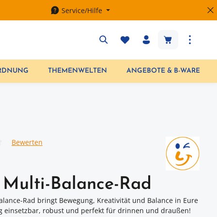
Service/Hilfe
Warenkorb enth
ORDNUNG
THEMENWELTEN
ANGEBOTE & B-WARE
Bewerten
iche Bewertung von 0 von 5 Sternen
Multi-Balance-Rad
alance-Rad bringt Bewegung, Kreativität und Balance in Eure
tig einsetzbar, robust und perfekt für drinnen und draußen!