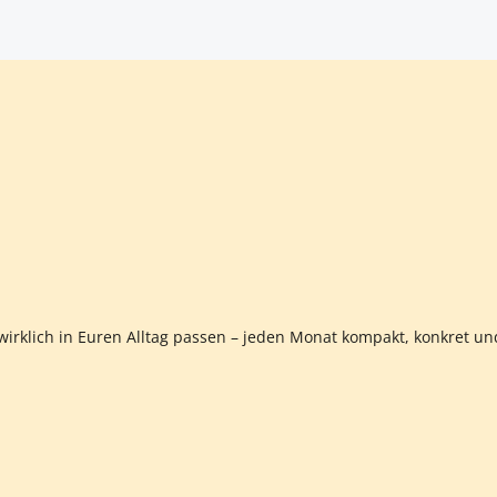
n Wert ein oder benutze die Schaltfläch
 wirklich in Euren Alltag passen – jeden Monat kompakt, konkret un