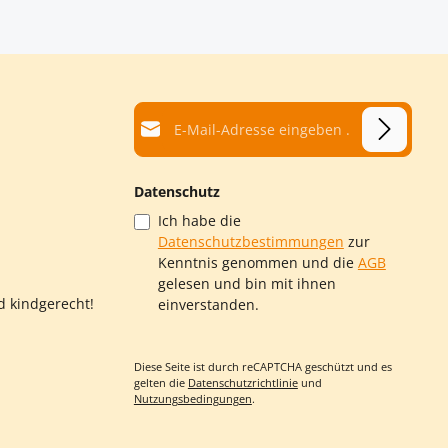
en um die Anzahl zu erhöhen oder zu red
E-Mail-Adresse*
Datenschutz
Ich habe die
Datenschutzbestimmungen
zur
Kenntnis genommen und die
AGB
gelesen und bin mit ihnen
d kindgerecht!
einverstanden.
Diese Seite ist durch reCAPTCHA geschützt und es
gelten die
Datenschutzrichtlinie
und
Nutzungsbedingungen
.