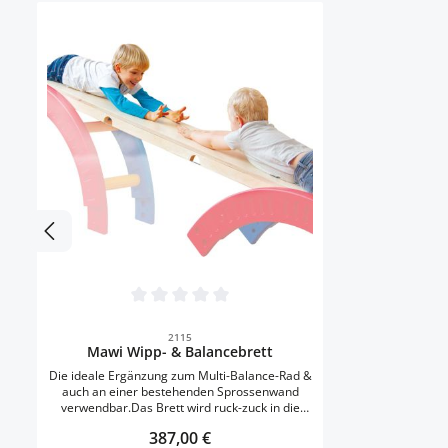
Artikelgalerie überspringen
Durchschnittliche Bewertung von 0 von 5 Ster
2115
Mawi Wipp- & Balancebrett
Die ideale Ergänzung zum Multi-Balance-Rad &
auch an einer bestehenden Sprossenwand
verwendbar.Das Brett wird ruck-zuck in die
Sprossen eingehängt & verriegelt. Ob Brücke,
Regulärer Preis:
387,00 €
Rutsche oder Wippe - hier können sich die