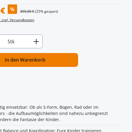
:
 €
%
Regulärer Preis:
399,00 €
(25% gespart)
. zzgl. Versandkosten
Anzahl: Gib den gewünschten Wert ein od
Stk
In den Warenkorb
itig einsetzbar: Ob als S-Form, Bogen, Rad oder im
rs - die Aufbaumöglichkeiten sind nahezu unbegrenzt
rdern die Fantasie der Kinder.
t Balance und Koordination: Eure Kinder trainieren