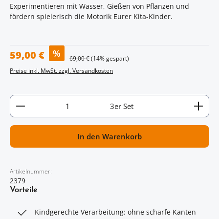
Experimentieren mit Wasser, Gießen von Pflanzen und
fördern spielerisch die Motorik Eurer Kita-Kinder.
Verkaufspreis:
%
59,00 €
Regulärer Preis:
69,00 €
(14% gespart)
Preise inkl. MwSt. zzgl. Versandkosten
Artikel Anzahl: Gib den gewünschten Wert ein oder
3er Set
In den Warenkorb
Artikelnummer:
2379
Vorteile
Kindgerechte Verarbeitung: ohne scharfe Kanten