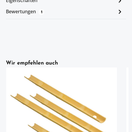
Eigenschaften
Bewertungen
1
Artikelgalerie überspringen
Wir empfehlen auch
Entd