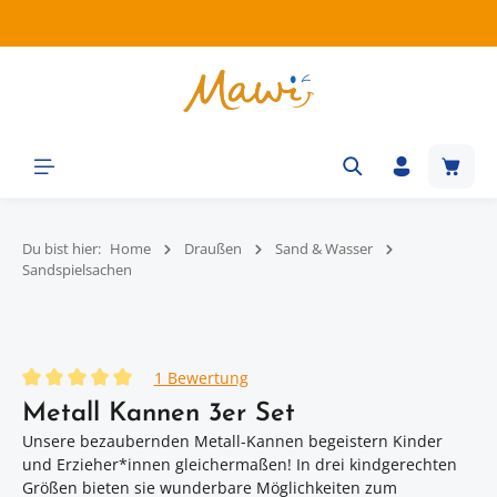
Zum Hauptinhalt springen
Waren
Du bist hier:
Home
Draußen
Sand & Wasser
Sandspielsachen
Bildergalerie überspringen
1 Bewertung
Durchschnittliche Bewertung von 5 von 5 Sternen
Metall Kannen 3er Set
Unsere bezaubernden Metall-Kannen begeistern Kinder
und Erzieher*innen gleichermaßen! In drei kindgerechten
Größen bieten sie wunderbare Möglichkeiten zum