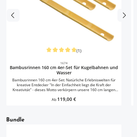
E
d
L
(1)
Durchschnittliche Bewertung von 5 von 5 S
1674
Bambusrinnen 160 cm 4er-Set für Kugelbahnen und
Wasser
Bambusrinnen 160 cm 4er-Set: Natürliche Erlebniswelten für
kreative Entdecker "In der Einfachheit liegt die Kraft der
Kreativität" - dieses Motto verkörpern unsere 160 cm langen
d
Bambusrinnen perfekt. Die natürlichen, halbrunden Elemente
Regulärer Preis:
119,00 €
laden Kinder ein, eigene Ideen zu entwickeln und umzusetzen.
Ab
Ob verschlungene Wasserwege, spannende Murmelbahnen
oder fantasievolle Konstruktionen - die Möglichkeiten sind
nahezu grenzenlos. Bambus ist nicht nur ein faszinierendes
f
Artikelgalerie überspringen
Naturmaterial mit angenehmer Haptik, sondern auch ein
Bundle
Vorbild in Sachen Nachhaltigkeit. Die robusten Rinnen halten
selbst wiederholten Wasserspielen stand und begeistern mit
ihrer authentischen Optik. Kinder experimentieren intuitiv mit