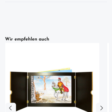
Artikelgalerie überspringen
Wir empfehlen auch
w
z