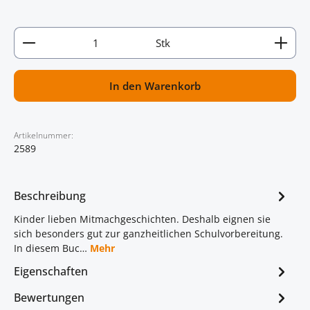
Artikel Anzahl: Gib den gewünschten Wert ein oder
Stk
In den Warenkorb
Artikelnummer:
2589
Beschreibung
Kinder lieben Mitmachgeschichten. Deshalb eignen sie
sich besonders gut zur ganzheitlichen Schulvorbereitung.
In diesem Buc…
Mehr
Eigenschaften
Bewertungen