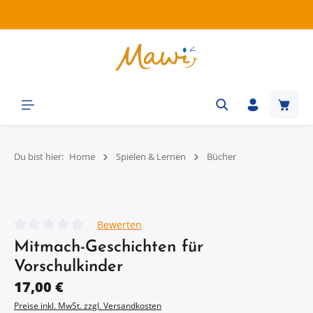
Zum Hauptinhalt springen
Waren
Du bist hier:
Home
Spielen & Lernen
Bücher
Bildergalerie überspringen
Bewerten
Durchschnittliche Bewertung von 0 von 5 Sternen
Mitmach-­Geschichten für
Vorschulkinder
Regulärer Preis:
17,00 €
Preise inkl. MwSt. zzgl. Versandkosten