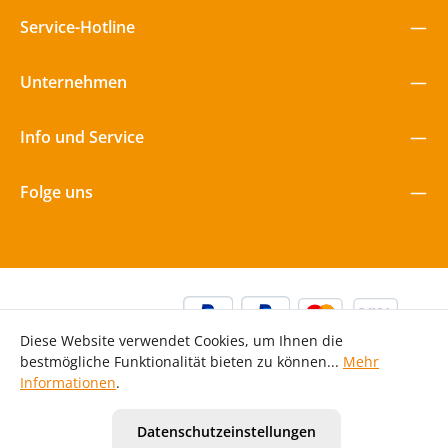
Service-Hotline
Unternehmen
Info und Service
Folge uns
Diese Website verwendet Cookies, um Ihnen die
bestmögliche Funktionalität bieten zu können...
Mehr
Informationen
.
Alle Preise inkl. gesetzl. Mehrwertsteuer zzgl.
Versandkosten
Datenschutzeinstellungen
und ggf. Nachnahmegebühren, wenn nicht anders