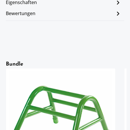
Eigenschaften
Bewertungen
Artikelgalerie überspringen
Bundle
a