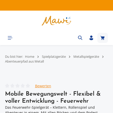
Zum Hauptinhalt springen
Waren
Du bist hier:
Home
Spielplatzgeräte
Metallspielgeräte
Abenteuerpfad aus Metall
Bildergalerie überspringen
Bewerten
Durchschnittliche Bewertung von 0 von 5 Sternen
Mobile Bewegungswelt - Flexibel &
voller Entwicklung - Feuerwehr
Das Feuerwehr-Spielgerät – Klettern, Rollenspiel und
Abenteuer in einem. Mit allen Böcken und dem Podest