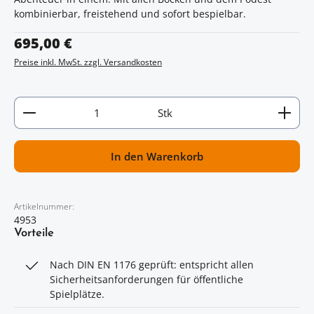
kombinierbar, freistehend und sofort bespielbar.
Regulärer Preis:
695,00 €
Preise inkl. MwSt. zzgl. Versandkosten
Artikel Anzahl: Gib den gewünschten Wert ein oder
Stk
In den Warenkorb
Artikelnummer:
4953
Vorteile
Nach DIN EN 1176 geprüft: entspricht allen
Sicherheitsanforderungen für öffentliche
Spielplätze.