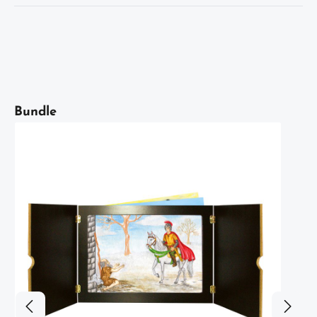
Artikelgalerie überspringen
Bundle