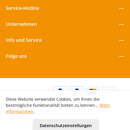
Service-Hotline
Unternehmen
Info und Service
Folge uns
Diese Website verwendet Cookies, um Ihnen die
bestmögliche Funktionalität bieten zu können...
Mehr
Informationen
.
Alle Preise inkl. gesetzl. Mehrwertsteuer zzgl.
Versandkosten
Datenschutzeinstellungen
und ggf. Nachnahmegebühren, wenn nicht anders