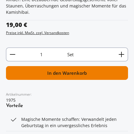
Staunen, Überraschungen und magischer Momente für das
Kamishibai.
Regulärer Preis:
19,00 €
Preise inkl. MwSt. zzgl. Versandkosten
Artikel Anzahl: Gib den gewünschten Wert ein oder
Set
In den Warenkorb
Artikelnummer:
1975
Vorteile
Magische Momente schaffen: Verwandelt jeden
Geburtstag in ein unvergessliches Erlebnis