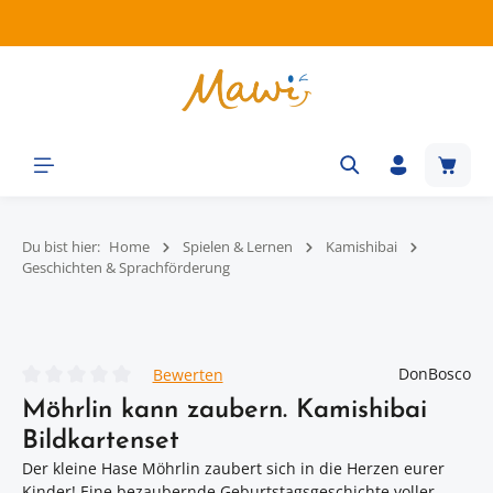
Zum Hauptinhalt springen
Waren
Du bist hier:
Home
Spielen & Lernen
Kamishibai
Geschichten & Sprachförderung
Bildergalerie überspringen
DonBosco
Bewerten
Durchschnittliche Bewertung von 0 von 5 Sternen
Möhrlin kann zaubern. Kamishibai
Bildkartenset
Der kleine Hase Möhrlin zaubert sich in die Herzen eurer
Kinder! Eine bezaubernde Geburtstagsgeschichte voller