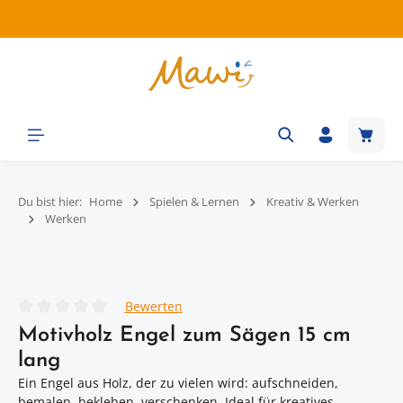
Zum Hauptinhalt springen
Waren
Du bist hier:
Home
Spielen & Lernen
Kreativ & Werken
Werken
Bildergalerie überspringen
Bewerten
Durchschnittliche Bewertung von 0 von 5 Sternen
Motivholz Engel zum Sägen 15 cm
lang
Ein Engel aus Holz, der zu vielen wird: aufschneiden,
bemalen, bekleben, verschenken. Ideal für kreatives