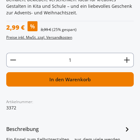
Gestalten in Kita und Schule – und ein liebevolles Geschenk
zur Advents- und Weihnachtszeit.
Verkaufspreis:
%
2,99 €
Regulärer Preis:
3,99 €
(25% gespart)
Preise inkl. MwSt. zzgl. Versandkosten
Artikel Anzahl: Gib den gewünschten Wert ein oder
In den Warenkorb
Artikelnummer:
3372
Beschreibung
Ein Engel zum Selbstgestalten – aus dem viele werden