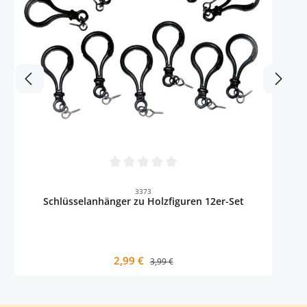
Durchschnittliche Bewertung von 0 von 5 
3373
Schlüsselanhänger zu Holzfiguren 12er-Set
Verkaufspreis:
2,99 €
Regulärer Preis:
3,99 €