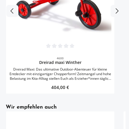
Durchschnittliche Bewertung von 0 von 5 
4600
Dreirad maxi Winther
Dreirad Maxi: Das ultimative Outdoor-Abenteuer für kleine
Entdecker mit einzigartiger Chopperform! Zeitmangel und hohe
Belastung im Kita-Alltag stellen Euch als Erzieher*innen täglich
vor Herausforderungen. Im Gegensatz zu herkömmlichen
Regulärer Preis:
404,00 €
Spielgeräten bietet unser Dreirad Maxi eine Lösung, die sich
durch besondere Langlebigkeit und minimalem
Wartungsaufwand auszeichnet. Die durchdachte dänische
Qualitätskonstruktion mit rostbeständiger und stoßfester
Artikelgalerie überspringen
Pulverbeschichtung garantiert eine Haltbarkeit, die
Wir empfehlen auch
gewöhnliche Dreiräder weit übertrifft – selbst bei intensivster
Nutzung im Freien. Die speichenlosen Räder mit
Vollgummibereifung und die langlebigen Industriekugellager
sorgen für ein müheloses Fahrerlebnis bei minimalem