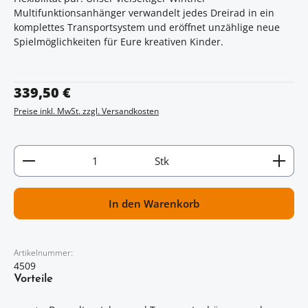
Multifunktionsanhänger verwandelt jedes Dreirad in ein
komplettes Transportsystem und eröffnet unzählige neue
Spielmöglichkeiten für Eure kreativen Kinder.
Regulärer Preis:
339,50 €
Preise inkl. MwSt. zzgl. Versandkosten
Artikel Anzahl: Gib den gewünschten Wert ein oder
Stk
In den Warenkorb
Artikelnummer:
4509
Vorteile