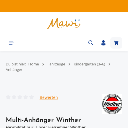
Zum Hauptinhalt springen
Waren
Du bist hier:
Home
Fahrzeuge
Kindergarten (3–6)
Anhänger
Bildergalerie überspringen
Bewerten
Durchschnittliche Bewertung von 0 von 5 Sternen
Multi-Anhänger Winther
Flexibilität pur! Unser vielseitiger Winther