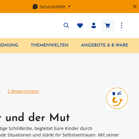
Service/Hilfe
Warenkorb enth
ORDNUNG
THEMENWELTEN
ANGEBOTE & B-WARE
2 Bewertungen
iche Bewertung von 4.5 von 5 Sternen
 und der Mut
tige Schildkröte, begleitet Eure Kinder durch
de Situationen und stärkt ihr Selbstvertrauen. Mit seiner