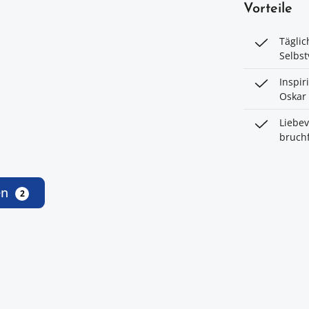
Vorteile
Täglic
Selbst
Inspir
Oskar 
Liebev
bruchf
en
2