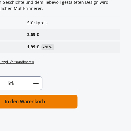
n Geschichte und dem liebevoll gestalteten Design wird
lichen Mut-Erinnerer.
Stückpreis
2,69 €
1,99 €
-26 %
. zzgl. Versandkosten
Anzahl: Gib den gewünschten Wert ein od
Stk
In den Warenkorb