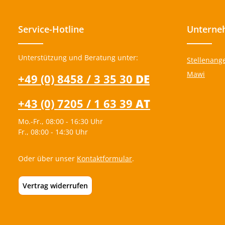
zu meistern. Sichert Euch den Freudenknuffel
und erlebt, wie er Kinderherzen erobert und
den Kita-Alltag liebevoll bereichert! In dem Set
Service-Hotline
Unterne
sind sowohl orange, als auch grüne
Freudenknuffel enthalten Probiert auch den
"großen Bruder" aus, um die perfekte
Kombination zu erleben!
Unterstützung und Beratung unter:
Stellenang
Mawi
+49 (0) 8458 / 3 35 30
DE
+43 (0) 7205 / 1 63 39
AT
Mo.-Fr., 08:00 - 16:30 Uhr
Fr., 08:00 - 14:30 Uhr
Oder über unser
Kontaktformular
.
Vertrag widerrufen