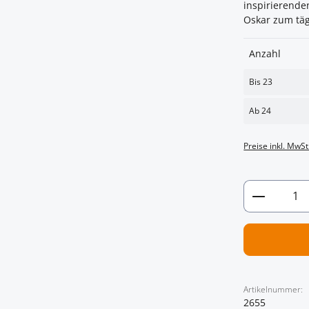
inspirierende
Oskar zum täg
Anzahl
Bis
23
Ab
24
Preise inkl. MwSt
Artikel 
Artikelnummer:
2655