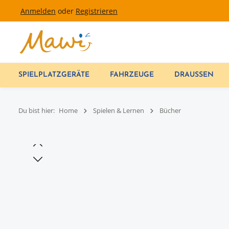
Anmelden
oder
Registrieren
um Hauptinhalt springen
Zur Hauptnavigation springen
SPIELPLATZGERÄTE
FAHRZEUGE
DRAUSSEN
Du bist hier:
Home
Spielen & Lernen
Bücher
Bildergalerie überspringen