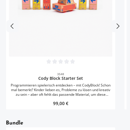
I
w
Durchschnittliche Bewertung von 0 von 5 
3548
Cody Block Starter Set
beg
Programmieren spielerisch entdecken – mit CodyBlock! Schon
mal bemerkt? Kinder lieben es, Probleme zu lösen und kreativ
zu sein – aber oft fehlt das passende Material, um diese
Fähigkeiten zu fördern. Der CodyBlock macht es möglich,
Regulärer Preis:
be
99,00 €
Programmieren spielerisch zu entdecken und dabei Fantasie
und Logik zu verbinden. Mit farbenfrohen Blöcken und einem
interaktiven Ansatz lernen Kinder, wie sie Abläufe steuern und
Probleme lösen können. Sie setzen die CodyBlocks zusammen,
Artikelgalerie überspringen
um Bewegungswege und Aktionen zu planen, die der kleine
Bundle
Roboter anschließend ausführt. Dabei entsteht ein direkter