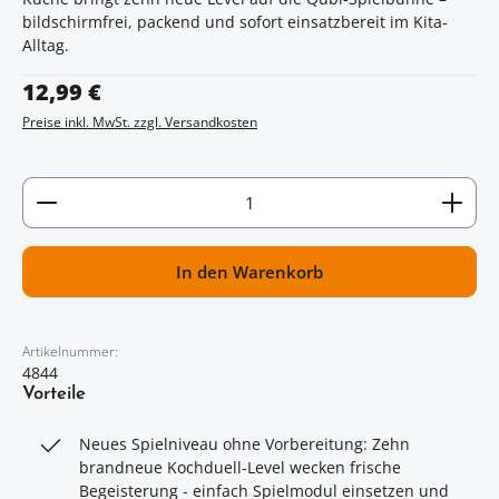
bildschirmfrei, packend und sofort einsatzbereit im Kita-
Alltag.
Regulärer Preis:
12,99 €
Preise inkl. MwSt. zzgl. Versandkosten
Artikel Anzahl: Gib den gewünschten Wert ein oder
In den Warenkorb
Artikelnummer:
4844
Vorteile
Neues Spielniveau ohne Vorbereitung: Zehn
brandneue Kochduell-Level wecken frische
Begeisterung - einfach Spielmodul einsetzen und