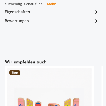
auswendig. Genau für si…
Mehr
Eigenschaften
Bewertungen
Artikelgalerie überspringen
Wir empfehlen auch
Tipp
erleben 