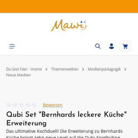
Zum Hauptinhalt springen
Waren
Du bist hier:
Home
Themenwelten
Medienpädagogik
Neue Medien
Bildergalerie überspringen
Bewerten
Durchschnittliche Bewertung von 0 von 5 Sternen
Qubi Set "Bernhards leckere Küche"
Erweiterung
Das ultimative Kochduell! Die Erweiterung zu Bernhards
Küche bringt zehn neue Level auf die Qubi-Spielbühne –