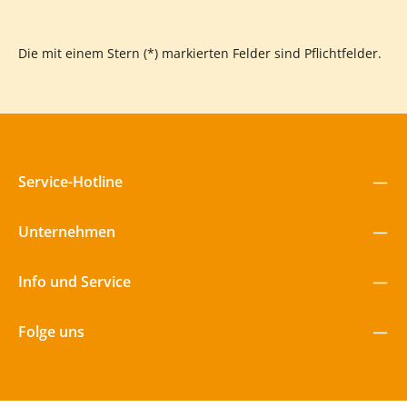
entwickeln und zwischen verschiedenen tierischen Zielen
wechseln. Besonders beeindruckend ist die integrative Wirkung
- ältere Kinder helfen jüngeren beim Zielen, alle jubeln
gemeinsam bei Treffern. Die freistehenden Varianten
Die mit einem Stern (*) markierten Felder sind Pflichtfelder.
überzeugen durch ihre Flexibilität und können je nach Bedarf
umpositioniert werden. Investiert in nachhaltigen Spielspaß -
dieser vielseitige Ballfänger zahlt sich langfristig aus!
Service-Hotline
Unternehmen
Info und Service
Folge uns