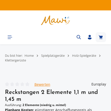
Zum Hauptinhalt springen
Waren
Du bist hier:
Home
Spielplatzgeräte
Holz-Spielgeräte
Klettergerüste
Bildergalerie überspringen
Europlay
Bewerten
Durchschnittliche Bewertung von 0 von 5 Sternen
Reckstangen 2 Elemente 1,1 m und
1,45 m
Ausführung:
2 Elemente (niedrig u. mittel)
Planbare Kosten:
günstigerer Anschaffungspreis als