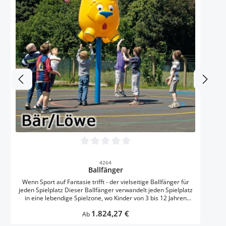
Durchschnittliche Bewertung von 0 von 5 
4264
Ballfänger
Wenn Sport auf Fantasie trifft - der vielseitige Ballfänger für
jeden Spielplatz Dieser Ballfänger verwandelt jeden Spielplatz
in eine lebendige Spielzone, wo Kinder von 3 bis 12 Jahren
gemeinsam aktiv werden. Mit vier verschiedenen Varianten
Regulärer Preis:
1.824,27 €
bietet er für jeden Bedarf die passende Lösung: Bär und Löwe
Ab
für abenteuerliche Geschichten, Hund und Katze für tierisch-