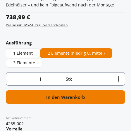
Edelhölzer – und kein Folgeaufwand nach der Montage
Regulärer Preis:
738,99 €
Preise inkl. MwSt. zzgl. Versandkosten
auswählen
Ausführung
1 Element
2 Elemente (niedrig u. mittel)
3 Elemente
Artikel Anzahl: Gib den gewünschten Wert ein oder
Stk
In den Warenkorb
Artikelnummer:
4265-002
Vorteile