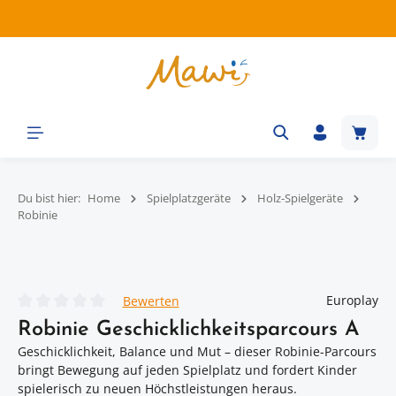
Zum Hauptinhalt springen
Waren
Du bist hier:
Home
Spielplatzgeräte
Holz-Spielgeräte
Robinie
Bildergalerie überspringen
Europlay
Bewerten
Durchschnittliche Bewertung von 0 von 5 Sternen
Robinie Geschicklichkeitsparcours A
Geschicklichkeit, Balance und Mut – dieser Robinie-Parcours
bringt Bewegung auf jeden Spielplatz und fordert Kinder
spielerisch zu neuen Höchstleistungen heraus.