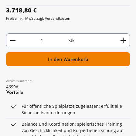
Regulärer Preis:
3.718,80 €
Preise inkl. MwSt. zzgl. Versandkosten
Artikel Anzahl: Gib den gewünschten Wert ein oder
Stk
In den Warenkorb
Artikelnummer:
4699A
Vorteile
Für öffentliche Spielplätze zugelassen: erfüllt alle
Sicherheitsanforderungen
Balance und Koordination: spielerisches Training
von Geschicklichkeit und Körperbeherrschung auf