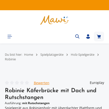
Zum Hauptinhalt springen
Waren
Du bist hier:
Home
Spielplatzgeräte
Holz-Spielgeräte
Robinie
Bildergalerie überspringen
Europlay
Bewerten
Durchschnittliche Bewertung von 0 von 5 Sternen
Robinie Käferbrücke mit Dach und
Rutschstangen
Ausführung:
mit Rutschstangen
Spielgerät aus Robinienholz mit überdachter Plattform und