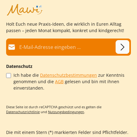
auch möglich. Freie Fallhöhe: < 0,60 m Maße L x B x H: 3,20 x
1,6 x 2,2 m5,30 x 1,6 x 2,2 m7,20 x 1,7 x 2,2 m Der
Sicherheitsbereich;auch als Fallbereich bezeichnet,ist die
Fläche, die von jeglichenHindernissen frei bleiben muss,da in
Holt Euch neue Praxis-Ideen, die wirklich in Euren Alltag
diesem Bereich das Kind vomSpielgerät springen oder fallen
kann.Sicherheitsbereiche von Spielgerätendürfen sich
passen – jeden Monat kompakt, konkret und kindgerecht!
überschneiden,ausgenommen sind dynamische Geräte wie
Schaukeln, Rutschen, Karussells oder Seilbahnen.Natürlich
E-Mail-Adresse*
helfen wir Ihnen bei weiterenFragen gerne weiter.
Datenschutz
Ich habe die
Datenschutzbestimmungen
zur Kenntnis
genommen und die
AGB
gelesen und bin mit ihnen
einverstanden.
Diese Seite ist durch reCAPTCHA geschützt und es gelten die
Datenschutzrichtlinie
und
Nutzungsbedingungen
.
Die mit einem Stern (*) markierten Felder sind Pflichtfelder.