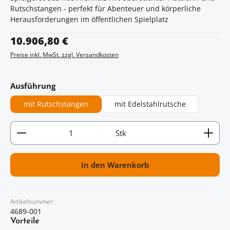
Rutschstangen - perfekt für Abenteuer und körperliche
Herausforderungen im öffentlichen Spielplatz
Regulärer Preis:
10.906,80 €
Preise inkl. MwSt. zzgl. Versandkosten
auswählen
Ausführung
mit Rutschstangen
mit Edelstahlrutsche
Artikel Anzahl: Gib den gewünschten Wert ein oder
Stk
In den Warenkorb
Artikelnummer:
4689-001
Vorteile