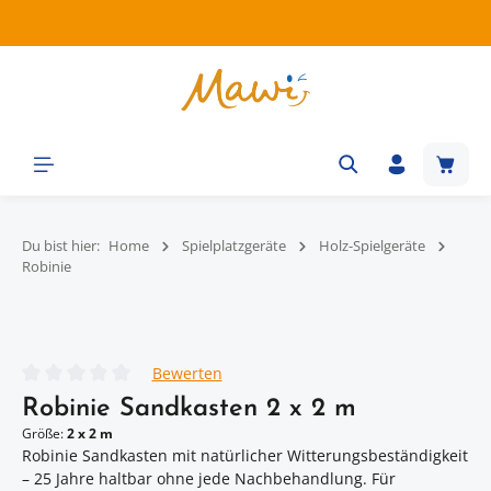
Zum Hauptinhalt springen
Waren
Du bist hier:
Home
Spielplatzgeräte
Holz-Spielgeräte
Robinie
Bildergalerie überspringen
Bewerten
Durchschnittliche Bewertung von 0 von 5 Sternen
Robinie Sandkasten 2 x 2 m
Größe:
2 x 2 m
Robinie Sandkasten mit natürlicher Witterungsbeständigkeit
– 25 Jahre haltbar ohne jede Nachbehandlung. Für