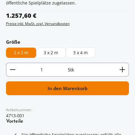
öffentliche Spielplätze zugelassen.
Regulärer Preis:
1.257,60 €
Preise inkl. MwSt. zzgl. Versandkosten
auswählen
Größe
2 x 2 m
3 x 2 m
3 x 4 m
Artikel Anzahl: Gib den gewünschten Wert ein oder
Stk
In den Warenkorb
Artikelnummer:
4713-001
Vorteile
Für öffentliche Spielplätze zugelassen: erfüllt alle