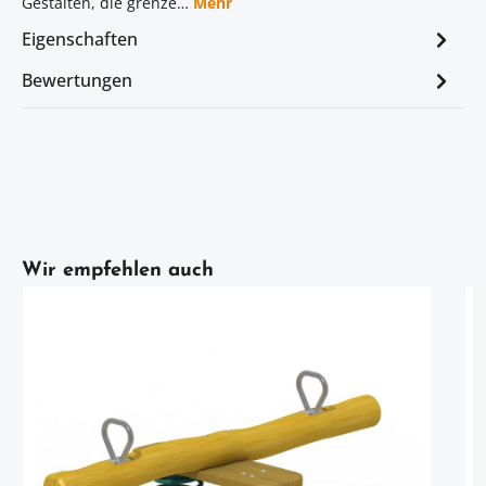
Gestalten, die grenze…
Mehr
Eigenschaften
Bewertungen
Artikelgalerie überspringen
Wir empfehlen auch