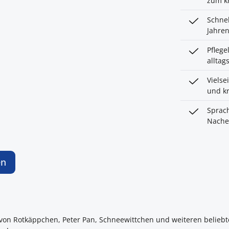
zum kr
Schnel
Jahren
Pflege
allta
Vielse
und kr
Sprach
Nache
en
on Rotkäppchen, Peter Pan, Schneewittchen und weiteren beliebten