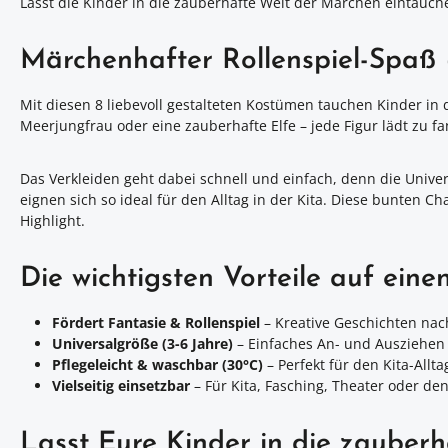
Lasst die Kinder in die zauberhafte Welt der Märchen eintauch
Märchenhafter Rollenspiel-Spaß 
Mit diesen 8 liebevoll gestalteten Kostümen tauchen Kinder in
Meerjungfrau oder eine zauberhafte Elfe – jede Figur lädt zu fa
Das Verkleiden geht dabei schnell und einfach, denn die Univer
eignen sich so ideal für den Alltag in der Kita. Diese bunten
Highlight.
Die wichtigsten Vorteile auf einen
Fördert Fantasie & Rollenspiel
– Kreative Geschichten nac
Universalgröße (3-6 Jahre)
– Einfaches An- und Ausziehen
Pflegeleicht & waschbar (30°C)
– Perfekt für den Kita-Allta
Vielseitig einsetzbar
– Für Kita, Fasching, Theater oder de
Lasst Eure Kinder in die zauber