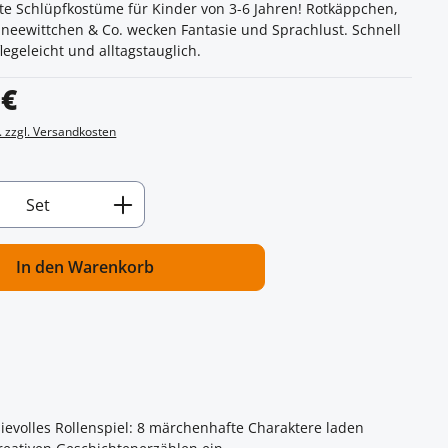
e Schlüpfkostüme für Kinder von 3-6 Jahren! Rotkäppchen,
hneewittchen & Co. wecken Fantasie und Sprachlust. Schnell
egeleicht und alltagstauglich.
s:
 €
. zzgl. Versandkosten
Anzahl: Gib den gewünschten Wert ein od
Set
In den Warenkorb
ievolles Rollenspiel: 8 märchenhafte Charaktere laden