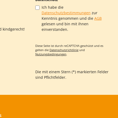
che
rische
Ich habe die
Datenschutzbestimmungen
zur
geistert,
Kenntnis genommen und die
AGB
nelle in
ndeln und
gelesen und bin mit ihnen
hlen!
d kindgerecht!
einverstanden.
lebt, wie
ecken
e
n – vom
Diese Seite ist durch reCAPTCHA geschützt und es
hloss!
gelten die
Datenschutzrichtlinie
und
n: heute
Nutzungsbedingungen
.
ang und
 Tücher
nder mit!
: staunt,
Die mit einem Stern (*) markierten Felder
it den
sind Pflichtfelder.
d mutig
öffner für
fen sie
nsam
evolle
t auch zu
s
rt Euren