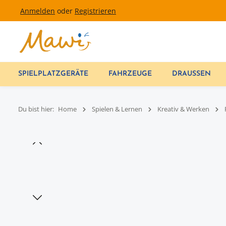
Anmelden
oder
Registrieren
um Hauptinhalt springen
Zur Hauptnavigation springen
SPIELPLATZGERÄTE
FAHRZEUGE
DRAUSSEN
Du bist hier:
Home
Spielen & Lernen
Kreativ & Werken
Bildergalerie überspringen