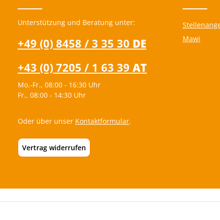
durch das Spiel mehr Selbstvertrauen und
Schlüpfkostü
lernen, ihre Emotionen kreativ auszudrücken.
F
Entdeckt jetzt unser Schlüpfkostüm Pferd und
Unterstützung und Beratung unter:
Stellenang
lasst Eure Kinder in magische Welten
eintauchen, wo Fantasie und Kreativität keine
Mawi
+49 (0) 8458 / 3 35 30
DE
Grenzen kennen! Tipp: Kombiniert das
Pferdekostüm mit unserem Holzschwert und
dem St. Martins-Mantel für eine komplette
+43 (0) 7205 / 1 63 39
AT
Ritterausstattung - so wird jede Aufführung
zum unvergesslichen Erlebnis!
Mo.-Fr., 08:00 - 16:30 Uhr
Fr., 08:00 - 14:30 Uhr
Oder über unser
Kontaktformular
.
Vertrag widerrufen