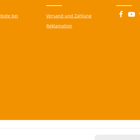
Kita-Alltag mit Farbe, Kreativität und 
me und bringt Abwechslung und
antasie in Eure Kita!
ebote bei
Versand und Zahlung
Reklamation