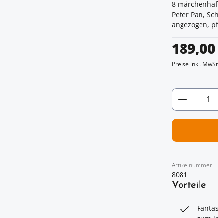
8 märchenhaft
Peter Pan, Sc
angezogen, pfl
Regulärer Prei
189,00
Preise inkl. MwSt
Artikel 
Artikelnummer:
8081
Vorteile
Fantas