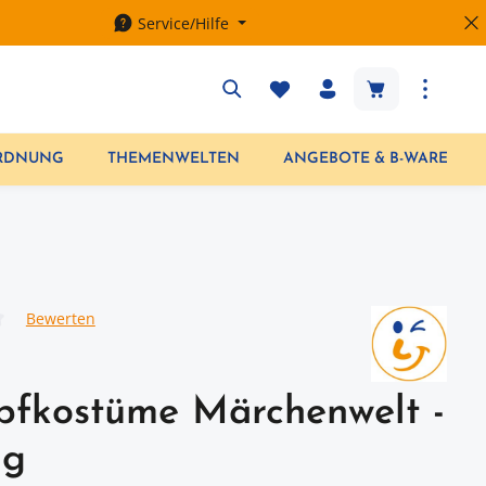
Service/Hilfe
Warenkorb enth
ORDNUNG
THEMENWELTEN
ANGEBOTE & B-WARE
Bewerten
iche Bewertung von 0 von 5 Sternen
pfkostüme Märchenwelt -
ig