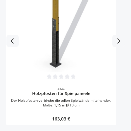
Durchschnittliche Bewertung von 0 von 5 
4544
Holzpfosten für Spielpaneele
Der Holzpfosten verbindet die tollen Spielwände miteinander.
Maße: 1,15 m Ø 10 cm
Regulärer Preis:
163,03 €