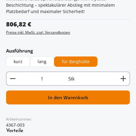
Beschichtung – spektakulärer Abstieg mit minimalem
Platzbedarf und maximaler Sicherheit!
Regulärer Preis:
806,82 €
Preise inkl. MwSt. zzgl. Versandkosten
auswählen
Ausführung
kurz
lang
für Berghütte
Artikel Anzahl: Gib den gewünschten Wert ein oder
Stk
In den Warenkorb
Artikelnummer:
4367-003
Vorteile