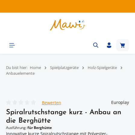
Zum Hauptinhalt springen
Waren
Du bist hier:
Home
Spielplatzgeräte
Holz-Spielgeräte
Anbauelemente
Bildergalerie überspringen
Europlay
Bewerten
Durchschnittliche Bewertung von 0 von 5 Sternen
Spiralrutschstange kurz - Anbau an
die Berghütte
Ausführung:
für Berghütte
Innovative kurze Spiralrutschstange mit Polyester-