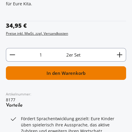
für Eure Kita.
Regulärer Preis:
34,95 €
Preise inkl. MwSt. zzgl. Versandkosten
Artikel Anzahl: Gib den gewünschten Wert ein oder
2er Set
In den Warenkorb
Artikelnummer:
8177
Vorteile
Fördert Sprachentwicklung gezielt: Eure Kinder
üben spielerisch ihre Aussprache, das aktive
Zuhören und erweitern ihren Wortschatz.