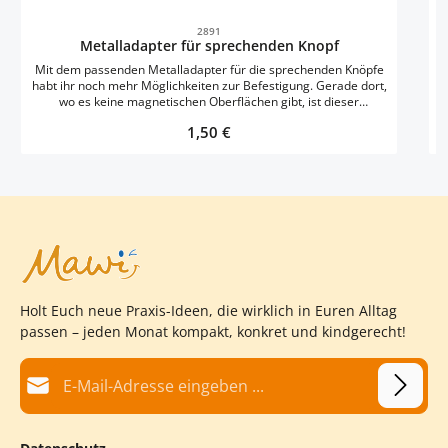
Durchschnittliche Bewertung von 0 von 5 
2891
Metalladapter für sprechenden Knopf
Mit dem passenden Metalladapter für die sprechenden Knöpfe
habt ihr noch mehr Möglichkeiten zur Befestigung. Gerade dort,
wo es keine magnetischen Oberflächen gibt, ist dieser
selbstklebende Adapter eine perfekte Ergänzung für noch mehr
Regulärer Preis:
1,50 €
Einsatzorte :-)
Holt Euch neue Praxis-Ideen, die wirklich in Euren Alltag
passen – jeden Monat kompakt, konkret und kindgerecht!
E-Mail-Adresse*