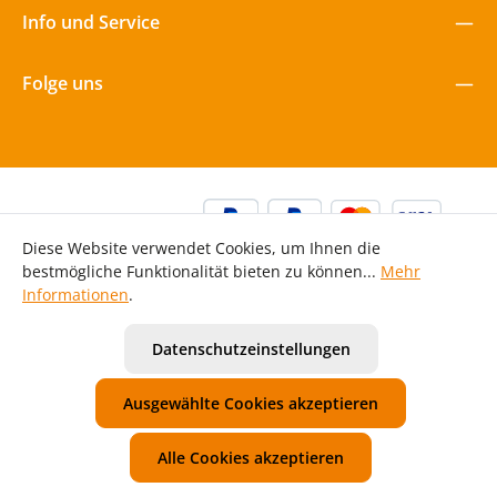
Info und Service
Folge uns
Diese Website verwendet Cookies, um Ihnen die
bestmögliche Funktionalität bieten zu können...
Mehr
Informationen
.
Alle Preise inkl. gesetzl. Mehrwertsteuer zzgl.
Versandkosten
Datenschutzeinstellungen
und ggf. Nachnahmegebühren, wenn nicht anders
angegeben.
Ausgewählte Cookies akzeptieren
Unsere AGB
Widerrufsbelehrung
Datenschutzerklärung
Impressum
Alle Cookies akzeptieren
© 2026 Mawi Spiele GmbH - with
for Kita | Kiga | Hort