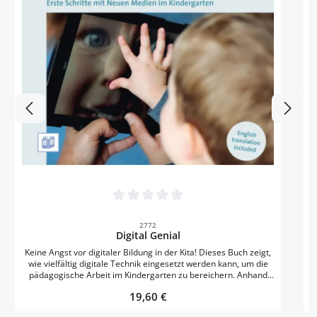
W
h
P
w
Bä
Durchschnittliche Bewertung von 0 von 5 
2772
Digital Genial
Keine Angst vor digitaler Bildung in der Kita! Dieses Buch zeigt,
wie vielfältig digitale Technik eingesetzt werden kann, um die
pädagogische Arbeit im Kindergarten zu bereichern. Anhand
ausführlicher Projektbeschreibungen erfahren Sie, wie Tablet,
Regulärer Preis:
19,60 €
Digitalkamera und Co. zu kreativen Werkzeugen in bewusst
gestalteten pädagogischen Situationen genutzt werden können.