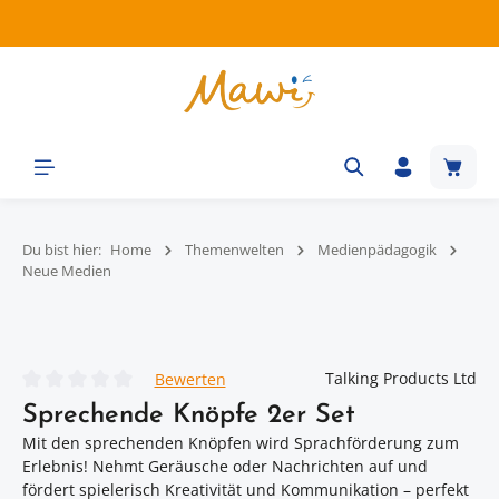
Zum Hauptinhalt springen
Waren
Du bist hier:
Home
Themenwelten
Medienpädagogik
Neue Medien
Bildergalerie überspringen
Talking Products Ltd
Bewerten
Durchschnittliche Bewertung von 0 von 5 Sternen
Sprechende Knöpfe 2er Set
Mit den sprechenden Knöpfen wird Sprachförderung zum
Erlebnis! Nehmt Geräusche oder Nachrichten auf und
fördert spielerisch Kreativität und Kommunikation – perfekt