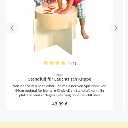
(1)
Durchschnittliche Bewertung von 4 von 5 S
2070
Standfuß für Leuchttisch Krippe
Von vier Seiten bespielbar und mit einer von Spielhöhe von
44cm optimal für kleinere Kinder.Den Standfuß könnt ihr
platzsparend zerlegen.Lieferung ohne Leuchtkübel.
W
Regulärer Preis:
43,99 €