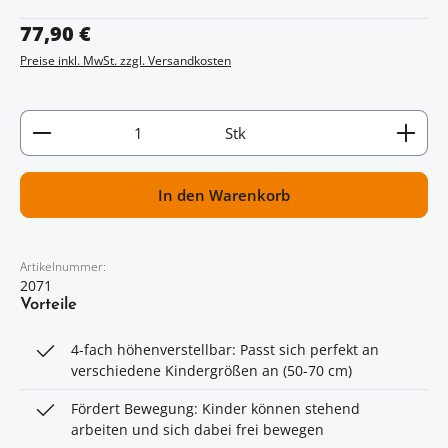
Regulärer Preis:
77,90 €
Preise inkl. MwSt. zzgl. Versandkosten
Artikel Anzahl: Gib den gewünschten Wert ein oder
Stk
In den Warenkorb
Artikelnummer:
2071
Vorteile
4-fach höhenverstellbar: Passt sich perfekt an
verschiedene Kindergrößen an (50-70 cm)
Fördert Bewegung: Kinder können stehend
arbeiten und sich dabei frei bewegen