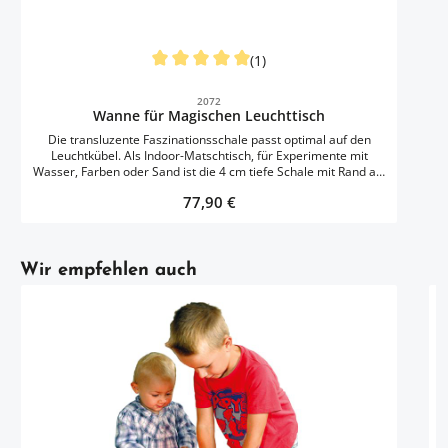
(1)
Durchschnittliche Bewertung von 5 von 5 S
2072
Wanne für Magischen Leuchttisch
Die transluzente Faszinationsschale passt optimal auf den
Leuchtkübel. Als Indoor-Matschtisch, für Experimente mit
Wasser, Farben oder Sand ist die 4 cm tiefe Schale mit Rand als
Ablagefläche toll geeignet und bietet vielfältige Möglichkeiten
Regulärer Preis:
77,90 €
der Sinneserfahrung.Lieferung ohne Leuchtkübel.
Artikelgalerie überspringen
Wir empfehlen auch