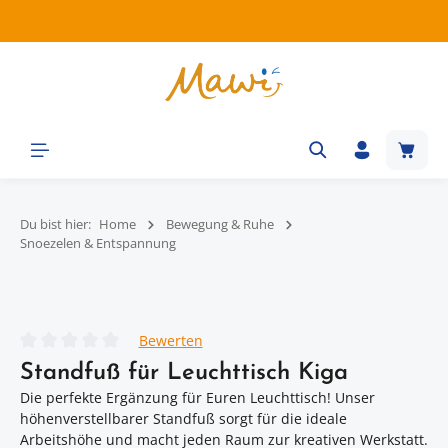
Zum Hauptinhalt springen
Waren
Du bist hier:
Home
Bewegung & Ruhe
Snoezelen & Entspannung
Bildergalerie überspringen
Bewerten
Durchschnittliche Bewertung von 0 von 5 Sternen
Standfuß für Leuchttisch Kiga
Die perfekte Ergänzung für Euren Leuchttisch! Unser
höhenverstellbarer Standfuß sorgt für die ideale
Arbeitshöhe und macht jeden Raum zur kreativen Werkstatt.