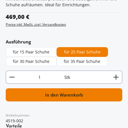
Schuhe aufräumen. Ideal für Einrichtungen.
Regulärer Preis:
469,00 €
Preise inkl. MwSt. zzgl. Versandkosten
auswählen
Ausführung
für 15 Paar Schuhe
für 25 Paar Schuhe
für 30 Paar Schuhe
für 35 Paar Schuhe
Artikel Anzahl: Gib den gewünschten Wert ein oder
Stk
In den Warenkorb
Artikelnummer:
4519-002
Vorteile