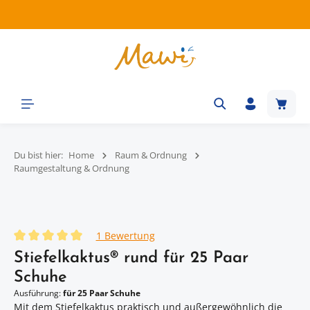
Zum Hauptinhalt springen
Waren
Du bist hier:
Home
Raum & Ordnung
Raumgestaltung & Ordnung
Bildergalerie überspringen
1 Bewertung
Durchschnittliche Bewertung von 5 von 5 Sternen
Stiefelkaktus® rund für 25 Paar
Schuhe
Ausführung:
für 25 Paar Schuhe
Mit dem Stiefelkaktus praktisch und außergewöhnlich die