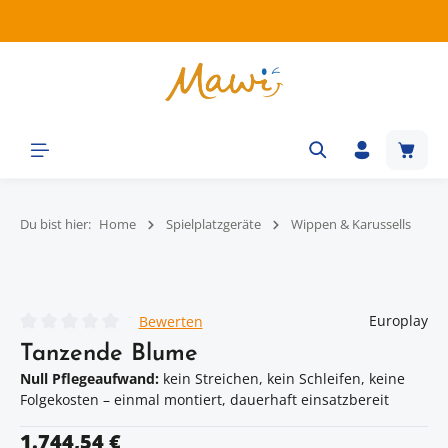
Zum Hauptinhalt springen
Waren
Du bist hier:
Home
Spielplatzgeräte
Wippen & Karussells
Bildergalerie überspringen
Europlay
Bewerten
Durchschnittliche Bewertung von 0 von 5 Sternen
Tanzende Blume
Null Pflegeaufwand:
kein Streichen, kein Schleifen, keine
Folgekosten – einmal montiert, dauerhaft einsatzbereit
Regulärer Preis:
1.744,54 €