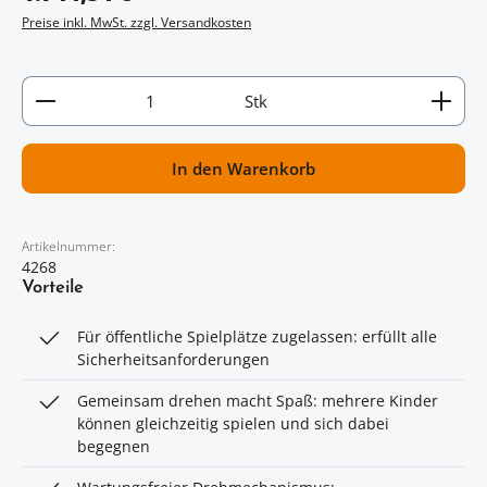
Preise inkl. MwSt. zzgl. Versandkosten
Artikel Anzahl: Gib den gewünschten Wert ein oder
Stk
In den Warenkorb
Artikelnummer:
4268
Vorteile
Für öffentliche Spielplätze zugelassen: erfüllt alle
Sicherheitsanforderungen
Gemeinsam drehen macht Spaß: mehrere Kinder
können gleichzeitig spielen und sich dabei
begegnen