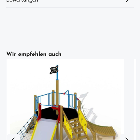
Artikelgalerie überspringen
Wir empfehlen auch
h
S