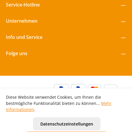
Service-Hotline
Unternehmen
Info und Service
Folge uns
Diese Website verwendet Cookies, um Ihnen die
bestmögliche Funktionalität bieten zu können...
Mehr
Informationen
.
Alle Preise inkl. gesetzl. Mehrwertsteuer zzgl.
Versandkosten
Datenschutzeinstellungen
und ggf. Nachnahmegebühren, wenn nicht anders
angegeben.