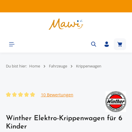
Zum Hauptinhalt springen
Waren
Du bist hier:
Home
Fahrzeuge
Krippenwagen
Bildergalerie überspringen
10 Bewertungen
Durchschnittliche Bewertung von 4.9 von 5 Sternen
Winther Elektro-Krippenwagen für 6
Kinder