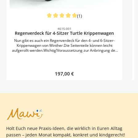
(1)
Durchschnittliche Bewertung von 5 von 5 S
4615-001
Regenverdeck für 4-Sitzer Turtle Krippenwagen
Nun gibt es auch ein Regenverdeck für den 4- und 6-Sitzer-
Krippenwagen von Winther.Die Seitenteile können leicht
aufgerollt werden.Wichtig!Voraussetzung zur Anbringung des
Regenverdecks sind mind. 2 Sonnenschutz-Dächer
Regulärer Preis:
197,00 €
Holt Euch neue Praxis-Ideen, die wirklich in Euren Alltag
passen – jeden Monat kompakt, konkret und kindgerecht!