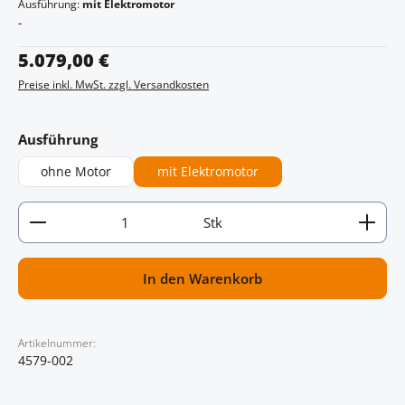
Ausführung:
mit Elektromotor
-
Regulärer Preis:
5.079,00 €
Preise inkl. MwSt. zzgl. Versandkosten
auswählen
Ausführung
ohne Motor
mit Elektromotor
Artikel Anzahl: Gib den gewünschten Wert ein oder
Stk
In den Warenkorb
Artikelnummer:
4579-002